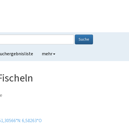
Suche
uchergebnisliste
mehr
Fischeln
de
51,30566°N: 6,58263°O