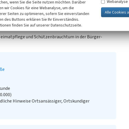
Webanalyse
chen, wenn Sie die Seite nutzen möchten. Darüber
leuchtung von Gas auf Elektrizität außer Betrieb genommen
n wir Cookies für eine Webanalyse, um die
stel und Herbert Blum über.
erer Seiten zu optimieren, sofern Sie einverstanden
 Jahre 2001 von der SWK Stadtwerke Krefeld AG als Zeugnis
ken des Buttons erklären Sie Ihr Einverständnis.
der ihrer Bestimmung übergeben.
tionen finden Sie auf unserer Datenschutzseite.
 Heimatpflege und Schützenbrauchtum in der Bürger-
aße
kunde
20.000)
liche Hinweise Ortsansässiger, Ortskundiger