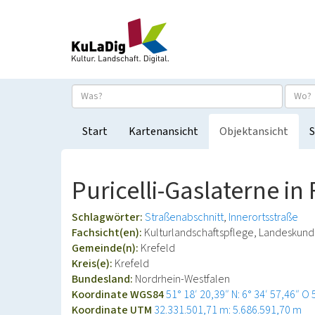
Start
Kartenansicht
Objektansicht
S
Puricelli-Gaslaterne in 
Schlagwörter:
Straßenabschnitt
Innerortsstraße
Fachsicht(en):
Kulturlandschaftspflege, Landeskun
Gemeinde(n):
Krefeld
Kreis(e):
Krefeld
Bundesland:
Nordrhein-Westfalen
Koordinate WGS84
51° 18′ 20,39″ N: 6° 34′ 57,46″ O
Koordinate UTM
32.331.501,71 m: 5.686.591,70 m