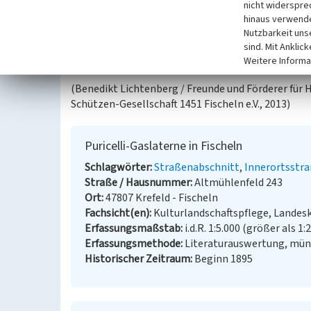
nicht widerspre
Sie wurde 1972 bei der Umstellung der Straßenbe
hinaus verwende
und ging später in das Eigentum der Eheleute Chri
Nutzbarkeit uns
Im Rahmen einer Patenschaft wurde die Laterne im
sind. Mit Anklic
früherer Straßenbeleuchtung restauriert und wie
Weitere Informa
(Benedikt Lichtenberg / Freunde und Förderer für
Schützen-Gesellschaft 1451 Fischeln e.V., 2013)
Puricelli-Gaslaterne in Fischeln
Schlagwörter
Straßenabschnitt
Innerortsstr
Straße / Hausnummer
Altmühlenfeld 243
Ort
47807 Krefeld - Fischeln
Fachsicht(en)
Kulturlandschaftspflege, Landes
Erfassungsmaßstab
i.d.R. 1:5.000 (größer als 1:
Erfassungsmethode
Literaturauswertung, münd
Historischer Zeitraum
Beginn 1895