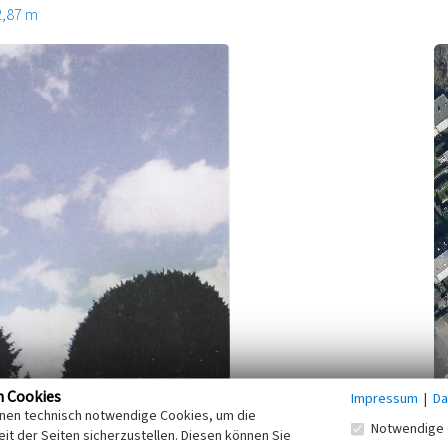
2,87 m
n Cookies
Impressum
|
Da
inen technisch notwendige Cookies, um die
r ersten in Fischeln errichtete Gaslaterne prägte über 75
Notwendige 
it der Seiten sicherzustellen. Diesen können Sie