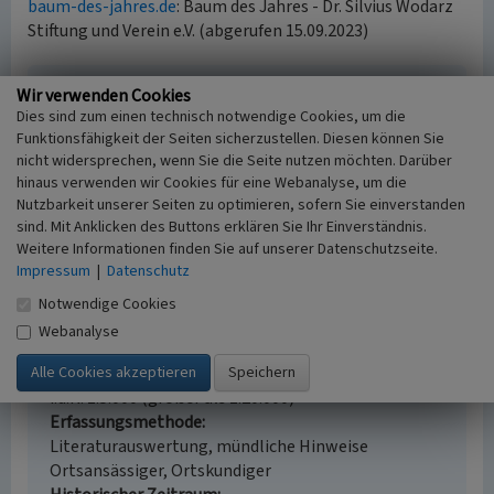
baum-des-jahres.de
: Baum des Jahres - Dr. Silvius Wodarz
Stiftung und Verein e.V. (abgerufen 15.09.2023)
Wir verwenden Cookies
Baum-des-Jahres-Park und -Pfad Streithausen
Dies sind zum einen technisch notwendige Cookies, um die
Schlagwörter
Funktionsfähigkeit der Seiten sicherzustellen. Diesen können Sie
Park
Lehrpfad
Pfad (Weg)
Baum
nicht widersprechen, wenn Sie die Seite nutzen möchten. Darüber
Straße / Hausnummer
hinaus verwenden wir Cookies für eine Webanalyse, um die
Mühlenweg / Nasse Heide
Nutzbarkeit unserer Seiten zu optimieren, sofern Sie einverstanden
sind. Mit Anklicken des Buttons erklären Sie Ihr Einverständnis.
Ort
Weitere Informationen finden Sie auf unserer Datenschutzseite.
57629 Streithausen
Impressum
|
Datenschutz
Gesetzlich geschütztes Kulturdenkmal
Kein
Notwendige Cookies
Fachsicht(en)
Webanalyse
Kulturlandschaftspflege, Landeskunde
Erfassungsmaßstab
i.d.R. 1:5.000 (größer als 1:20.000)
Erfassungsmethode
Literaturauswertung, mündliche Hinweise
Ortsansässiger, Ortskundiger