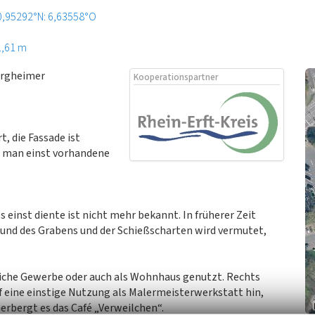
0,95292°N: 6,63558°O
1,61 m
Bergheimer
Kooperationspartner
, die Fassade ist
nn man einst vorhandene
einst diente ist nicht mehr bekannt. In früherer Zeit
nd des Grabens und der Schießscharten wird vermutet,
dliche Gewerbe oder auch als Wohnhaus genutzt. Rechts
f eine einstige Nutzung als Malermeisterwerkstatt hin,
rbergt es das Café „Verweilchen“.