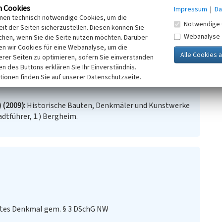
n Cookies
Impressum
|
Da
inen technisch notwendige Cookies, um die
Notwendige 
ingetragenes Baudenkmal (LVR-Amt für Denkmalpflege im
it der Seiten sicherzustellen. Diesen können Sie
Webanalyse
chen, wenn Sie die Seite nutzen möchten. Darüber
 Stadt Bergheim, laufende Nr. 26.
n wir Cookies für eine Webanalyse, um die
erer Seiten zu optimieren, sofern Sie einverstanden
)
ken des Buttons erklären Sie Ihr Einverständnis.
tionen finden Sie auf unserer Datenschutzseite.
 (2009)
Historische Bauten, Denkmäler und Kunstwerke
dtführer, 1.) Bergheim.
stes Denkmal gem. § 3 DSchG NW