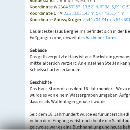
Bundesland:
Nordrhein-Westfalen
Koordinate WGS84
50° 57′ 10,52″ N: 6° 38′ 8,09″ O
5
Koordinate UTM
32.333.931,45 m: 5.647.251,44 m
Koordinate Gauss/Krüger
2.544.704,84 m: 5.646.60
Das älteste Haus Bergheims befindet sich in der 
Fußgängerzone, unweit des
Aachener Tores.
Gebäude
Das gelb verputzte Haus ist aus Backstein gemauert
mittelalterlich verziert. An einzelnen Stellen ka
Schießscharten erkennen.
Geschichte
Das Haus Stammt aus dem 16. Jahrhundert. Wozu es 
wurde es von einem Wassergraben umgeben. Aufgru
dass es als Waffenlager genutzt wurde.
Seit dem 18. Jahrhundert wurde es für unterschie
neben dem Eingang weist noch heute ein Schild au
zeitweise war es eine Buchhandlung und heute behe