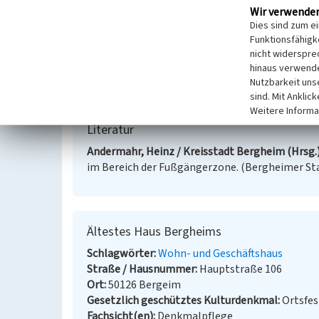
Wir verwende
Denkmalschutz
Dies sind zum e
Das Objekt „Gebäude Hauptstraße 106“ ist ein e
Funktionsfähigke
nicht widerspre
Rheinland, Datenbank-Nr. 20084 / Denkmalliste der
hinaus verwende
Nutzbarkeit uns
(Sandra Wagner, Kreisarchiv Rhein-Erft-Kreis, 2023
sind. Mit Anklic
Weitere Informa
Literatur
Andermahr, Heinz / Kreisstadt Bergheim (Hrsg.)
im Bereich der Fußgängerzone. (Bergheimer Sta
Ältestes Haus Bergheims
Schlagwörter
Wohn- und Geschäftshaus
Straße / Hausnummer
Hauptstraße 106
Ort
50126 Bergeim
Gesetzlich geschütztes Kulturdenkmal
Ortsfe
Fachsicht(en)
Denkmalpflege