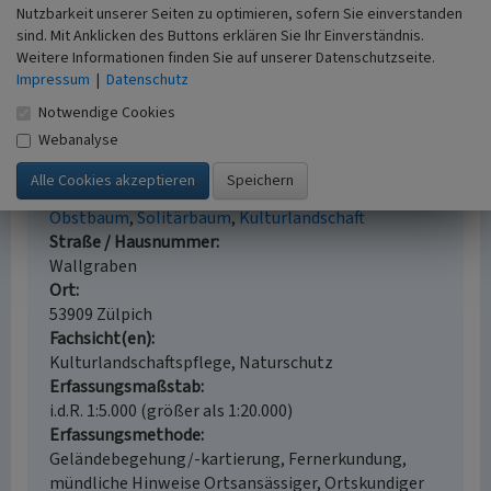
Nutzbarkeit unserer Seiten zu optimieren, sofern Sie einverstanden
Internet
sind. Mit Anklicken des Buttons erklären Sie Ihr Einverständnis.
www.nabu-muenster.de
: Die Mistel - ein Parasit auf dem
Weitere Informationen finden Sie auf unserer Datenschutzseite.
Vormarsch: Streuobstwiesen bedroht! (abgerufen am
Impressum
|
Datenschutz
23.04.2024)
Notwendige Cookies
Webanalyse
Alter Apfelbaum am Wallgraben
Schlagwörter
Obstbaum
Solitärbaum
Kulturlandschaft
Straße / Hausnummer
Wallgraben
Ort
53909 Zülpich
Fachsicht(en)
Kulturlandschaftspflege, Naturschutz
Erfassungsmaßstab
i.d.R. 1:5.000 (größer als 1:20.000)
Erfassungsmethode
Geländebegehung/-kartierung, Fernerkundung,
mündliche Hinweise Ortsansässiger, Ortskundiger