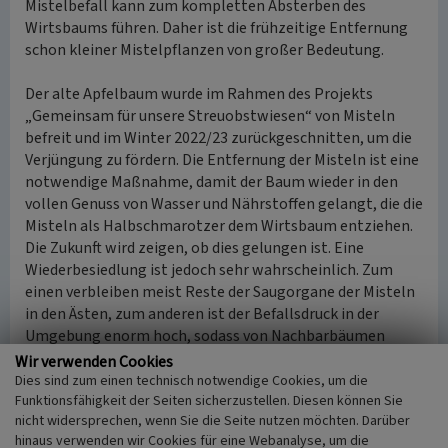
Mistelbefall kann zum kompletten Absterben des
Wirtsbaums führen. Daher ist die frühzeitige Entfernung
schon kleiner Mistelpflanzen von großer Bedeutung.
Der alte Apfelbaum wurde im Rahmen des Projekts
„Gemeinsam für unsere Streuobstwiesen“ von Misteln
befreit und im Winter 2022/23 zurückgeschnitten, um die
Verjüngung zu fördern. Die Entfernung der Misteln ist eine
notwendige Maßnahme, damit der Baum wieder in den
vollen Genuss von Wasser und Nährstoffen gelangt, die die
Misteln als Halbschmarotzer dem Wirtsbaum entziehen.
Die Zukunft wird zeigen, ob dies gelungen ist. Eine
Wiederbesiedlung ist jedoch sehr wahrscheinlich. Zum
einen verbleiben meist Reste der Saugorgane der Misteln
in den Ästen, zum anderen ist der Befallsdruck in der
Umgebung enorm hoch, sodass von Nachbarbäumen
wieder Misteln verbreitet werden.
Wir verwenden Cookies
Dies sind zum einen technisch notwendige Cookies, um die
Funktionsfähigkeit der Seiten sicherzustellen. Diesen können Sie
(Elke Sprunkel, Biologische Station im Kreis Euskirchen,
nicht widersprechen, wenn Sie die Seite nutzen möchten. Darüber
2024)
hinaus verwenden wir Cookies für eine Webanalyse, um die