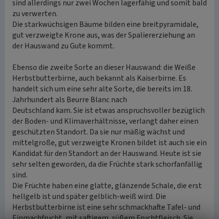
sind allerdings nur zwei Wochen lagerfähig und somit bald
zu verwerten.
Die starkwüchsigen Bäume bilden eine breitpyramidale,
gut verzweigte Krone aus, was der Spaliererziehung an
der Hauswand zu Gute kommt.
Ebenso die zweite Sorte an dieser Hauswand: die Weiße
Herbstbutterbirne, auch bekannt als Kaiserbirne. Es
handelt sich um eine sehr alte Sorte, die bereits im 18.
Jahrhundert als Beurre Blanc nach
Deutschland kam. Sie ist etwas anspruchsvoller bezüglich
der Boden- und Klimaverhältnisse, verlangt daher einen
geschützten Standort. Da sie nur mäßig wächst und
mittelgroße, gut verzweigte Kronen bildet ist auch sie ein
Kandidat für den Standort an der Hauswand. Heute ist sie
sehr selten geworden, da die Früchte stark schorfanfällig
sind.
Die Früchte haben eine glatte, glänzende Schale, die erst
hellgelb ist und später gelblich-weiß wird. Die
Herbstbutterbirne ist eine sehr schmackhafte Tafel- und
Einmachfrucht, mit saftigem, süßem Fruchtfleisch. Sie