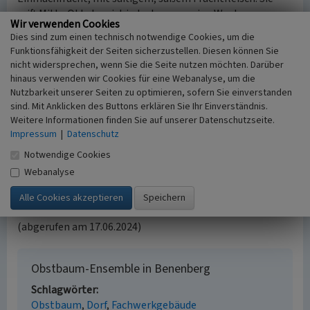
reift Mitte Oktober, ist jedoch nur wenige Wochen
Wir verwenden Cookies
lagerfähig.
Dies sind zum einen technisch notwendige Cookies, um die
Funktionsfähigkeit der Seiten sicherzustellen. Diesen können Sie
(Elke Sprunkel, Biologische Station im Kreis Euskirchen,
nicht widersprechen, wenn Sie die Seite nutzen möchten. Darüber
2023)
hinaus verwenden wir Cookies für eine Webanalyse, um die
Nutzbarkeit unserer Seiten zu optimieren, sofern Sie einverstanden
Internet
sind. Mit Anklicken des Buttons erklären Sie Ihr Einverständnis.
www.arche-noah.at
: Obstsortenbeschreibungen
Weitere Informationen finden Sie auf unserer Datenschutzseite.
Impressum
|
Datenschutz
(abgerufen am 17.06.2024)
www.nabu.de
: Die Doppelte Philippsbirne ist regionale
Notwendige Cookies
Streuobstsorte des Jahres 2006 (abgerufen am 17.06.2024)
Webanalyse
www.arche-noah.at
: Doppelte Philippsbirne ((Volltext-
PDF, abgerufen am 17.06.2024)
www.obstsortendatenbank.de
: Weiße Herbstbutterbirne
(abgerufen am 17.06.2024)
Obstbaum-Ensemble in Benenberg
Schlagwörter
Obstbaum
Dorf
Fachwerkgebäude