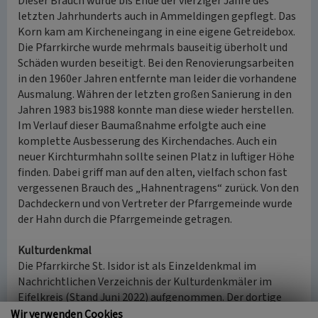
Dieser Brauch wurde bis Ende der vierziger Jahre des
letzten Jahrhunderts auch in Ammeldingen gepflegt. Das
Korn kam am Kircheneingang in eine eigene Getreidebox.
Die Pfarrkirche wurde mehrmals bauseitig überholt und
Schäden wurden beseitigt. Bei den Renovierungsarbeiten
in den 1960er Jahren entfernte man leider die vorhandene
Ausmalung. Währen der letzten großen Sanierung in den
Jahren 1983 bis1988 konnte man diese wieder herstellen.
Im Verlauf dieser Baumaßnahme erfolgte auch eine
komplette Ausbesserung des Kirchendaches. Auch ein
neuer Kirchturmhahn sollte seinen Platz in luftiger Höhe
finden. Dabei griff man auf den alten, vielfach schon fast
vergessenen Brauch des „Hahnentragens“ zurück. Von den
Dachdeckern und von Vertreter der Pfarrgemeinde wurde
der Hahn durch die Pfarrgemeinde getragen.
Kulturdenkmal
Die Pfarrkirche St. Isidor ist als Einzeldenkmal im
Nachrichtlichen Verzeichnis der Kulturdenkmäler im
Eifelkreis (Stand Juni 2022) aufgenommen. Der dortige
Text lautet:
Wir verwenden Cookies