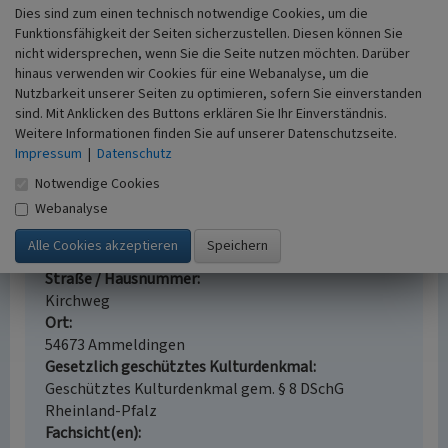
Dies sind zum einen technisch notwendige Cookies, um die
Kath. Pfarrkirche St. Isidor Kirchweg, historisierender
Funktionsfähigkeit der Seiten sicherzustellen. Diesen können Sie
Saalbau, Westturm mit Anbauten, 1896, Arch. Knepper
nicht widersprechen, wenn Sie die Seite nutzen möchten. Darüber
und Gloesner, Diekirch (Luxemburg); Ausstattung
hinaus verwenden wir Cookies für eine Webanalyse, um die
Nutzbarkeit unserer Seiten zu optimieren, sofern Sie einverstanden
(Kreisverwaltung Bitburg-Prüm, August 2023, erstellt im
sind. Mit Anklicken des Buttons erklären Sie Ihr Einverständnis.
Rahmen des Zukunfts-Check Dorf)
Weitere Informationen finden Sie auf unserer Datenschutzseite.
Impressum
|
Datenschutz
Pfarrkirche St. Isidor in Ammeldingen bei
Notwendige Cookies
Neuerburg
Webanalyse
Schlagwörter
Pfarrkirche
Straße / Hausnummer
Kirchweg
Ort
54673 Ammeldingen
Gesetzlich geschütztes Kulturdenkmal
Geschütztes Kulturdenkmal gem. § 8 DSchG
Rheinland-Pfalz
Fachsicht(en)