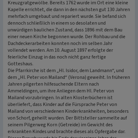
Kreuzgratgewölbe. Bereits 1762 wurde im Ort eine kleine
Kapelle errichtet, die dann in den nächsten gut 130 Jahren
mehrfach umgebaut und repariert wurde. Sie befand sich
dennoch schließlich in einem so desolaten und
unwürdigen baulichen Zustand, dass 1896 mit dem Bau
einer neuen Kirche begonnen wurde. Der Rohbau und die
Dachdeckerarbeiten konnten noch im selben Jahr
vollendet werden. Am 10. August 1897 erfolgte der
feierliche Einzug in das noch nicht ganz fertige
Gotteshaus.
Die Pfarrkirche ist dem „Hl. Isidor, dem Landmann“, und
dem „Hl. Peter von Mailand“ (Verona) geweiht. In früheren
Jahren pilgerten hilfesuchende Eltern nach
Ammeldingen, um ihre Anliegen dem Hl. Peter von
Mailand vorzubringen. In alten Klosterbüchern ist
überliefert, dass Kinder auf die Fürsprache Peter von
Mailand von verschiedenen Kinderkrankheiten, besonders
von Schorf, geheilt wurden. Der Bittsteller sammelte auf
seinem Pilgerweg Korn (Getreide) im Gewicht des
erkrankten Kindes und brachte dieses als Opfergabe dar.