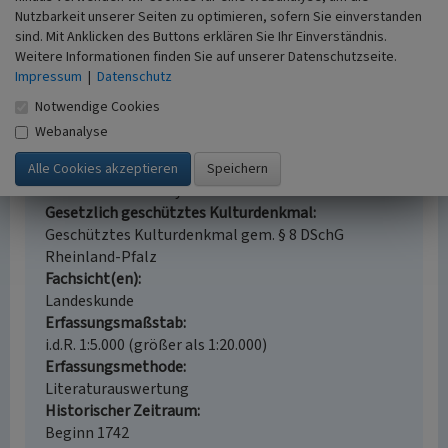
Nutzbarkeit unserer Seiten zu optimieren, sofern Sie einverstanden
Katholische Pfarrkirche Mariä Himmelfahrt in
sind. Mit Anklicken des Buttons erklären Sie Ihr Einverständnis.
Auw an der Kyll
Weitere Informationen finden Sie auf unserer Datenschutzseite.
Impressum
|
Datenschutz
Schlagwörter
Pfarrkirche
Notwendige Cookies
Straße / Hausnummer
Webanalyse
Maximinerweg 46
Ort
54664 Auw an der Kyll
Gesetzlich geschütztes Kulturdenkmal
Geschütztes Kulturdenkmal gem. § 8 DSchG
Rheinland-Pfalz
Fachsicht(en)
Landeskunde
Erfassungsmaßstab
i.d.R. 1:5.000 (größer als 1:20.000)
Erfassungsmethode
Literaturauswertung
Historischer Zeitraum
Beginn 1742