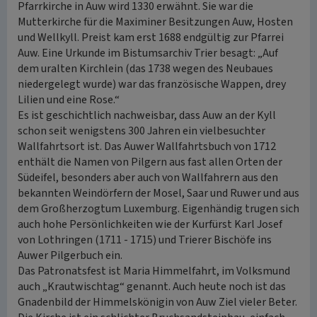
Pfarrkirche in Auw wird 1330 erwähnt. Sie war die
Mutterkirche für die Maximiner Besitzungen Auw, Hosten
und Wellkyll. Preist kam erst 1688 endgültig zur Pfarrei
Auw. Eine Urkunde im Bistumsarchiv Trier besagt: „Auf
dem uralten Kirchlein (das 1738 wegen des Neubaues
niedergelegt wurde) war das französische Wappen, drey
Lilien und eine Rose.“
Es ist geschichtlich nachweisbar, dass Auw an der Kyll
schon seit wenigstens 300 Jahren ein vielbesuchter
Wallfahrtsort ist. Das Auwer Wallfahrtsbuch von 1712
enthält die Namen von Pilgern aus fast allen Orten der
Südeifel, besonders aber auch von Wallfahrern aus den
bekannten Weindörfern der Mosel, Saar und Ruwer und aus
dem Großherzogtum Luxemburg. Eigenhändig trugen sich
auch hohe Persönlichkeiten wie der Kurfürst Karl Josef
von Lothringen (1711 - 1715) und Trierer Bischöfe ins
Auwer Pilgerbuch ein.
Das Patronatsfest ist Maria Himmelfahrt, im Volksmund
auch „Krautwischtag“ genannt. Auch heute noch ist das
Gnadenbild der Himmelskönigin von Auw Ziel vieler Beter.