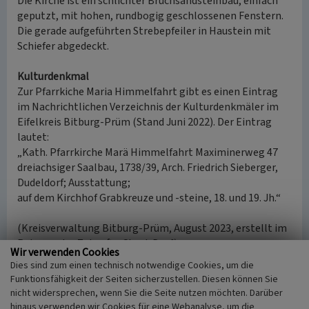
Die Kirche ist ein schlichter Bruchsandsteinbau, einfach
geputzt, mit hohen, rundbogig geschlossenen Fenstern.
Die gerade aufgeführten Strebepfeiler in Haustein mit
Schiefer abgedeckt.
Kulturdenkmal
Zur Pfarrkiche Maria Himmelfahrt gibt es einen Eintrag
im Nachrichtlichen Verzeichnis der Kulturdenkmäler im
Eifelkreis Bitburg-Prüm (Stand Juni 2022). Der Eintrag
lautet:
„Kath. Pfarrkirche Marä Himmelfahrt Maximinerweg 47
dreiachsiger Saalbau, 1738/39, Arch. Friedrich Sieberger,
Dudeldorf; Ausstattung;
auf dem Kirchhof Grabkreuze und -steine, 18. und 19. Jh.“
(Kreisverwaltung Bitburg-Prüm, August 2023, erstellt im
Rahmen des Zukunfts-Check Dorf)
Wir verwenden Cookies
Dies sind zum einen technisch notwendige Cookies, um die
Internet
Funktionsfähigkeit der Seiten sicherzustellen. Diesen können Sie
Homepage von Auw an der Kyll
nicht widersprechen, wenn Sie die Seite nutzen möchten. Darüber
hinaus verwenden wir Cookies für eine Webanalyse, um die