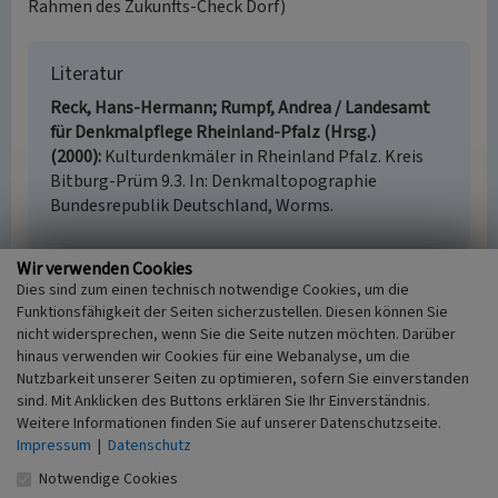
Rahmen des Zukunfts-Check Dorf)
Literatur
Reck, Hans-Hermann; Rumpf, Andrea / Landesamt
für Denkmalpflege Rheinland-Pfalz (Hrsg.)
(2000)
Kulturdenkmäler in Rheinland Pfalz. Kreis
Bitburg-Prüm 9.3. In: Denkmaltopographie
Bundesrepublik Deutschland, Worms.
Wir verwenden Cookies
Dies sind zum einen technisch notwendige Cookies, um die
Katholische Pfarrkirche St. Martin in
Funktionsfähigkeit der Seiten sicherzustellen. Diesen können Sie
Niederlauch
nicht widersprechen, wenn Sie die Seite nutzen möchten. Darüber
hinaus verwenden wir Cookies für eine Webanalyse, um die
Schlagwörter
Nutzbarkeit unserer Seiten zu optimieren, sofern Sie einverstanden
Pfarrkirche
sind. Mit Anklicken des Buttons erklären Sie Ihr Einverständnis.
Straße / Hausnummer
Weitere Informationen finden Sie auf unserer Datenschutzseite.
Kirchweg 1
Impressum
|
Datenschutz
Ort
Notwendige Cookies
54614 Niederlauch