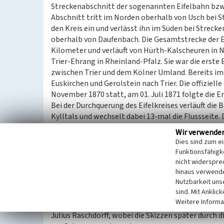
Streckenabschnitt der sogenannten Eifelbahn bzw. 
Abschnitt tritt im Norden oberhalb von Usch bei S
den Kreis ein und verlässt ihn im Süden bei Streck
oberhalb von Daufenbach. Die Gesamtstrecke der E
Kilometer und verläuft von Hürth-Kalscheuren in 
Trier-Ehrang in Rheinland-Pfalz. Sie war die erst
zwischen Trier und dem Kölner Umland. Bereits im
Euskirchen und Gerolstein nach Trier. Die offiziell
November 1870 statt, am 01. Juli 1871 folgte die E
Bei der Durchquerung des Eifelkreises verläuft di
Kylltals und wechselt dabei 13-mal die Flussseite
Streckenabschnitt erforderte unter anderem die Er
Wir verwende
bilden neben den Gleiskörpern und Bahnhöfen mit
Dies sind zum e
Gesamtanlage von herausragender verkehrs- und t
Funktionsfähigke
Streckenabschnitts sind an fünf Bahnhöfen (Kyllbur
nicht widerspre
Empfangsgebäude bis heute in ihrem ursprünglichen
hinaus verwende
Nutzbarkeit uns
die neun Tunnel mit ihren zum Teil aufwändig gesta
sind. Mit Anklic
Planung und Ausführung klar erkennen. So sind be
Weitere Informa
Rotsandsteinquadern verblendet. Die Musterentwürf
Julius Raschdorff, wobei die Skizzen später durch