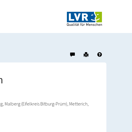
Hinweis
Drucken
Hilfe
zu
diesem
Objekt
m
geben
g, Malberg (Eifelkreis Bitburg-Prüm), Metterich,