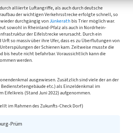
ch alliierte Luftangriffe, als auch durch deutsche
raufbau der wichtigen Verkehrsstrecke erfolgte schnell, so
6 wieder durchgängig von
Jünkerath
bis Trier möglich war.
eut sowohl in Rheinland-Pfalz als auch in Nordrhein-
frastruktur der Eifelstrecke verursacht. Durch ein
 Urft so massiv über ihre Ufer, dass es zu Überflutungen von
nterspülungen der Schienen kam. Zeitweise musste die
 bis heute nicht befahrbar. Voraussichtlich kann die
enommen werden.
Zonendenkmal ausgewiesen. Zusätzlich sind viele der an der
 Bedienstetengebäude etc.) als Einzeldenkmal im
im Eifelkreis (Stand Juni 2022) aufgenommen.
ellt im Rahmen des Zukunfts-Check Dorf)
itburg-Prüm