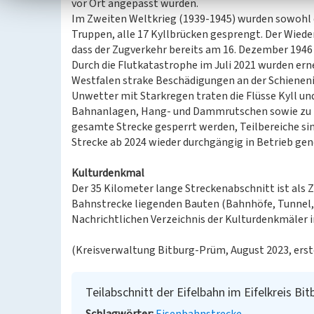
vor Ort angepasst wurden.
Im Zweiten Weltkrieg (1939-1945) wurden sowohl dur
Truppen, alle 17 Kyllbrücken gesprengt. Der Wiede
dass der Zugverkehr bereits am 16. Dezember 194
Durch die Flutkatastrophe im Juli 2021 wurden ern
Westfalen strake Beschädigungen an der Schienenin
Unwetter mit Starkregen traten die Flüsse Kyll und
Bahnanlagen, Hang- und Dammrutschen sowie zu U
gesamte Strecke gesperrt werden, Teilbereiche sind
Strecke ab 2024 wieder durchgängig in Betrieb g
Kulturdenkmal
Der 35 Kilometer lange Streckenabschnitt ist als 
Bahnstrecke liegenden Bauten (Bahnhöfe, Tunnel,
Nachrichtlichen Verzeichnis der Kulturdenkmäler 
(Kreisverwaltung Bitburg-Prüm, August 2023, erst
Teilabschnitt der Eifelbahn im Eifelkreis B