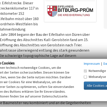
Eifelstrecke. Dieser
treckenkilometer 117 in
enkilometer 152
ifelbahn misst über 160
Nordrhein-Westfalen bis
e Bahnverbindung
 Jahr 1864 begann der Bau der Eifelbahn von Düren über
e Eröffnung des Abschnittes Kall-Gerolstein fand am 15.
röffnung des Abschnittes von Gerolstein nach Trier.
e Bahntrasse überwiegend entlang des stark gewundenen
. Die schwierige topographische Lage auf diesem
richtung einer Vielzahl von Tunneln und Brücken. Diese
n Cookies
Impressum
|
Da
 ihren dazugehörigen Nebengebäuden eine baulichen
inen technisch notwendige Cookies, um die
Notwendige 
echnikgeschichtlicher Bedeutung. Entlang des
it der Seiten sicherzustellen. Diesen können Sie
g, Erdorf, Philippsheim, Speicher und Auw an der Kyll), die
Webanalyse
chen, wenn Sie die Seite nutzen möchten. Darüber
 Erscheinungsbild erhalten geblieben. Gleiches gilt für
n wir Cookies für eine Webanalyse, um die
erer Seiten zu optimieren, sofern Sie einverstanden
lteten Portalen. Die Bauten lassen ihre einheitliche
ken des Buttons erklären Sie Ihr Einverständnis.
ispielsweise alle Fassaden der Bahngebäude mit glatten
tionen finden Sie auf unserer Datenschutzseite.
e hierzu lieferte wahrscheinlich der Kölner Architekt
 die Baumeister neu kombiniert und an die Gegebenheiten