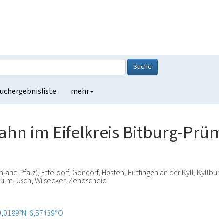
Suche
uchergebnisliste
mehr
bahn im Eifelkreis Bitburg-Prü
land-Pfalz), Etteldorf, Gondorf, Hosten, Hüttingen an der Kyll, Kyllbur
Sülm, Usch, Wilsecker, Zendscheid
0,0189°N: 6,57439°O