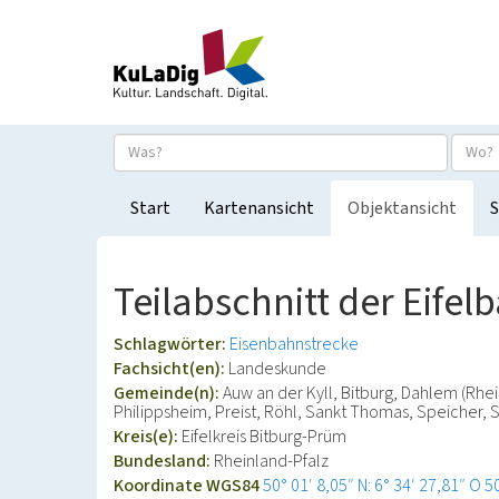
Start
Kartenansicht
Objektansicht
S
Teilabschnitt der Eifel
Schlagwörter:
Eisenbahnstrecke
Fachsicht(en):
Landeskunde
Gemeinde(n):
Auw an der Kyll, Bitburg, Dahlem (Rhein
Philippsheim, Preist, Röhl, Sankt Thomas, Speicher, 
Kreis(e):
Eifelkreis Bitburg-Prüm
Bundesland:
Rheinland-Pfalz
Koordinate WGS84
50° 01′ 8,05″ N: 6° 34′ 27,81″ O
5