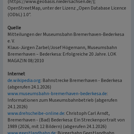
(https://www.geobasis.niedersachsen.de/);
OpenStreetMap, unter der Lizenz „Open Database Licence
(ODbL) 1.0”.
Quelle
Mitteilungen der Museumsbahn Bremerhaven-Bederkesa
e. V.
Klaus-Jürgen Zarbel/Josef Högemann, Museumsbahn
Bremerhaven – Bederkesa: Erfolgreiche 20 Jahre. LOK
MAGAZIN 08/2010
Internet
de.wikipedia.org
: Bahnstrecke Bremerhaven - Bederkesa
(abgerufen 24.1.2026)
www.museumsbahn-bremerhaven-bederkesa.de
:
Informationen zum Museumsbahnbetrieb (abgerufen
24.1.2026)
www.drehscheibe-online.de
: Christoph Carl Arndt,
Bremerhaven - (Bad) Bederkesa: Ein Streckenportrait von
1989 (2026, mit 12 Bildern) (abgerufen 24.1.2026)
www.geestlandbahn.de
: Bürgerbahn Geestlandbahn