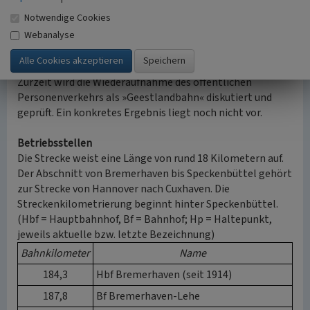
Museumsbahn eingestellt werden. Die Wiederherstellung
Notwendige Cookies
der Strecke erfolgte 2023, sie ist für Betriebsfahrten
Webanalyse
wieder zugelassen. Der öffentliche Verkehr als
Museumsbahn wurde jedoch noch nicht wieder
aufgenommen.
Zurzeit wird die Wiederaufnahme des öffentlichen
Personenverkehrs als »Geestlandbahn« diskutiert und
geprüft. Ein konkretes Ergebnis liegt noch nicht vor.
Betriebsstellen
Die Strecke weist eine Länge von rund 18 Kilometern auf.
Der Abschnitt von Bremerhaven bis Speckenbüttel gehört
zur Strecke von Hannover nach Cuxhaven. Die
Streckenkilometrierung beginnt hinter Speckenbüttel.
(Hbf = Hauptbahnhof, Bf = Bahnhof; Hp = Haltepunkt,
jeweils aktuelle bzw. letzte Bezeichnung)
Bahnkilometer
Name
184,3
Hbf Bremerhaven (seit 1914)
187,8
Bf Bremerhaven-Lehe