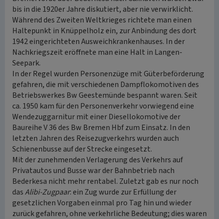
bis in die 1920er Jahre diskutiert, aber nie verwirklicht.
Während des Zweiten Weltkrieges richtete man einen
Haltepunkt in Knüppelholz ein, zur Anbindung des dort
1942 eingerichteten Ausweichkrankenhauses. In der
Nachkriegszeit eröffnete man eine Halt in Langen-
Seepark.
In der Regel wurden Personenzüge mit Güterbeförderung
gefahren, die mit verschiedenen Dampflokomotiven des
Betriebswerkes Bw Geestemünde bespannt waren. Seit
ca. 1950 kam für den Personenverkehr vorwiegend eine
Wendezuggarnitur mit einer Diesellokomotive der
Baureihe V 36 des Bw Bremen Hbf zum Einsatz. In den
letzten Jahren des Reisezugverkehrs wurden auch
Schienenbusse auf der Strecke eingesetzt.
Mit der zunehmenden Verlagerung des Verkehrs auf
Privatautos und Busse war der Bahnbetrieb nach
Bederkesa nicht mehr rentabel. Zuletzt gab es nur noch
das
Alibi-Zugpaar
: ein Zug wurde zur Erfüllung der
gesetzlichen Vorgaben einmal pro Tag hin und wieder
zurück gefahren, ohne verkehrliche Bedeutung; dies waren