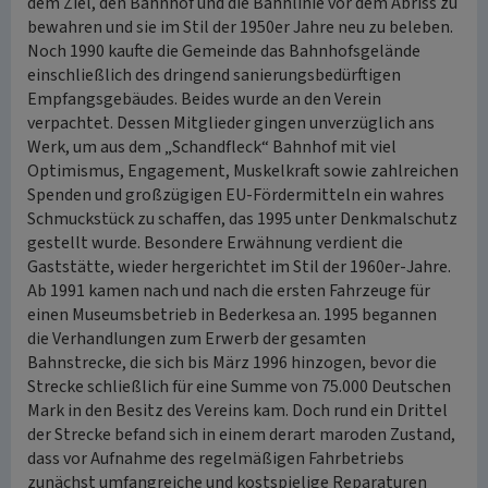
dem Ziel, den Bahnhof und die Bahnlinie vor dem Abriss zu
bewahren und sie im Stil der 1950er Jahre neu zu beleben.
Noch 1990 kaufte die Gemeinde das Bahnhofsgelände
einschließlich des dringend sanierungsbedürftigen
Empfangsgebäudes. Beides wurde an den Verein
verpachtet. Dessen Mitglieder gingen unverzüglich ans
Werk, um aus dem „Schandfleck“ Bahnhof mit viel
Optimismus, Engagement, Muskelkraft sowie zahlreichen
Spenden und großzügigen EU-Fördermitteln ein wahres
Schmuckstück zu schaffen, das 1995 unter Denkmalschutz
gestellt wurde. Besondere Erwähnung verdient die
Gaststätte, wieder hergerichtet im Stil der 1960er-Jahre.
Ab 1991 kamen nach und nach die ersten Fahrzeuge für
einen Museumsbetrieb in Bederkesa an. 1995 begannen
die Verhandlungen zum Erwerb der gesamten
Bahnstrecke, die sich bis März 1996 hinzogen, bevor die
Strecke schließlich für eine Summe von 75.000 Deutschen
Mark in den Besitz des Vereins kam. Doch rund ein Drittel
der Strecke befand sich in einem derart maroden Zustand,
dass vor Aufnahme des regelmäßigen Fahrbetriebs
zunächst umfangreiche und kostspielige Reparaturen