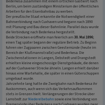
Bederkesa zusammen mit einem örtlichen Gastwirt nach
Berlin, um beim zuständigen Ministerium der öffentlichen
Arbeiten für den Eisenbahnbau zu werben.
Der preußische Staat erkannte die Notwendigkeit einer
Bahnverbindung nach Cuxhaven und begann nach 1890
mit Planung und Bau dieser Bahnlinie. Parallel dazu wurde
die Verbindung nach Bederkesa hergestellt.
Beide Strecken eröffnete man feierlich am
30. Mai 1896
;
einen Tag später begann der reguläre Betrieb. Zu Beginn
fuhren vier Zugpaaren zwischen Geestemünde (heute im
Bereich der Klußmannstraße) und Bederkesa. Die
Zwischenstationen in Langen, Debstedt und Drangstedt
erhielten kleine eingeschossige Dienstgebäude, die denen
auf der Cuxhavener Strecke ähneln. Langen erhielt darüber
hinaus eine Wartehalle, die später in einen Güterschuppen
umgebaut wurde.
Jahrzehnte lang hatte die Zweigbahn nach Bederkesa ihr
Auskommen, auch wenn sich das Verkehrsaufkommen
stets in Grenzen hielt. Verlängerungen der Strecke über
Lamstedt zur
Niederelbebahn
sowie eine Verbindung von
Bremervörde über Bederkesa nach Cuxhaven wurden zwar