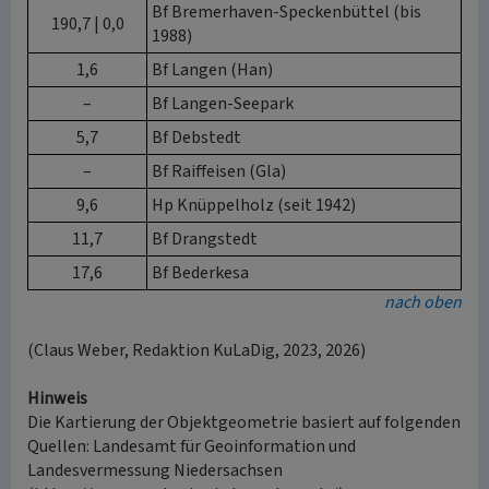
Bf Bremerhaven-Speckenbüttel (bis
190,7 | 0,0
1988)
1,6
Bf Langen (Han)
–
Bf Langen-Seepark
5,7
Bf Debstedt
–
Bf Raiffeisen (Gla)
9,6
Hp Knüppelholz (seit 1942)
11,7
Bf Drangstedt
17,6
Bf Bederkesa
nach oben
(Claus Weber, Redaktion KuLaDig, 2023, 2026)
Hinweis
Die Kartierung der Objektgeometrie basiert auf folgenden
Quellen: Landesamt für Geoinformation und
Landesvermessung Niedersachsen