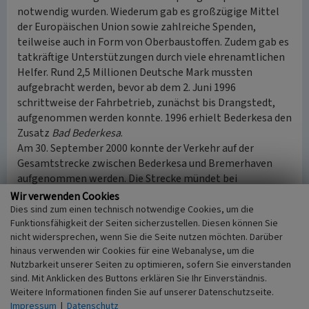
notwendig wurden. Wiederum gab es großzügige Mittel
der Europäischen Union sowie zahlreiche Spenden,
teilweise auch in Form von Oberbaustoffen. Zudem gab es
tatkräftige Unterstützungen durch viele ehrenamtlichen
Helfer. Rund 2,5 Millionen Deutsche Mark mussten
aufgebracht werden, bevor ab dem 2. Juni 1996
schrittweise der Fahrbetrieb, zunächst bis Drangstedt,
aufgenommen werden konnte. 1996 erhielt Bederkesa den
Zusatz
Bad Bederkesa
.
Am 30. September 2000 konnte der Verkehr auf der
Gesamtstrecke zwischen Bederkesa und Bremerhaven
aufgenommen werden. Die Strecke mündet bei
Bremerhaven-Speckenbüttel in das Netz der Deutschen
Wir verwenden Cookies
Bahn AG. Die Fahrt geht dann weiter über Bremerhaven-
Dies sind zum einen technisch notwendige Cookies, um die
Funktionsfähigkeit der Seiten sicherzustellen. Diesen können Sie
Lehe und dem Hauptbahnhof bis zum Schaufenster
nicht widersprechen, wenn Sie die Seite nutzen möchten. Darüber
Fischereihafen.
hinaus verwenden wir Cookies für eine Webanalyse, um die
Im Bahnhof Bederkesa gibt eine Gaststätte und ein
Nutzbarkeit unserer Seiten zu optimieren, sofern Sie einverstanden
kleines Museum mit Archiv sowie seit 2007 eine Lokhalle
sind. Mit Anklicken des Buttons erklären Sie Ihr Einverständnis.
für die vereinseigenen Lokomotiven.
Weitere Informationen finden Sie auf unserer Datenschutzseite.
Nach einem Unfall 2020 musste der Betrieb der
Impressum
|
Datenschutz