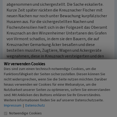
abgenommen und sichergestellt. Die Sache eskalierte.
Kurze Zeit später rückten die Kreuznacher Fischer mit
neuen Nachen nur noch unter Bewachung kurpfälzischer
Husaren aus. Für die sichergestellten Nachen und
Fischerutensilien hielt sich in der Folgezeit das Oberamt
Kreuznach an den Winzenheimer Untertanen des Grafen
von Virmont schadlos, in dem sie den Bauern, die auf
Kreuznacher Gemarkung Äcker besaßen und diese
bestellen mussten, Zugtiere, Wagen und Ackergeräte
wegnahmen, diese in Kreuznach versteigerten und den
Erlös den Fischern (22 Familien) zukommen ließen. In der
Wir verwenden Cookies
Folge wagte sich kein Winzenheimer Bürger mehr mit
Dies sind zum einen technisch notwendige Cookies, um die
seinem Fuhrwerk auf Kreuznacher Gemarkung, nur
Funktionsfähigkeit der Seiten sicherzustellen. Diesen können Sie
heimlich oder mit einem „Vitamin B“-Passagierschein.
nicht widersprechen, wenn Sie die Seite nutzen möchten. Darüber
hinaus verwenden wir Cookies für eine Webanalyse, um die
Die Streitigkeiten und die Machtdemonstrationen des
Nutzbarkeit unserer Seiten zu optimieren, sofern Sie einverstanden
Grafen von Virmont gingen weiter. Mit seinem
sind. Mit Anklicken des Buttons erklären Sie Ihr Einverständnis.
unerwarteten Tod im Jahre 1744, waren die Kreuznacher
Weitere Informationen finden Sie auf unserer Datenschutzseite.
hoffnungsfroh, dass die Streitereien mit dem Nachfolger
Impressum
|
Datenschutz
von Graf von Virmont, einem Offizier der Leibwache des
Notwendige Cookies
Kurfürsten von Köln, Freiherr Carl Hartmann von Roll-