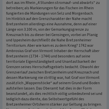
dort aus im Rhein „4 Stunden stromauf- und abwärts“ zu
betreiben; als Markierungen für das Fischen im Rhein
fungierten die Mündungen von Selz und Morgenbach.
Im Hinblick auf den Grenzcharakter der Nahe macht
Bretzenheim allerdings eine Ausnahme, denn auf einer
Länge von 3.100 m, von der Gemarkungsgrenze zu
Kreuznach bis zu dieser bei Gensingen, vorbei an Planig
und Ippesheim durchfließt die Nahe Bretzenheimer
Territorium. Aber wie kam es zu dem Krieg? 1742 war
Ambrosius Graf von Virmont Inhaber der Herrschaft über
Bretzenheim (1734 - 1744) und besonders auf seine
territoriale Eigenständigkeit und Unantastbarkeit der
Grenzen seines Herrschaftsgebiets bedacht. Obwohl der
Grenzverlauf zwischen Bretzenheim und Kreuznach und
dessen Markierung nie strittig war, hat Graf von Virmont
zusätzlich „Wappenstöcke“ auf seinem Grund und Boden
aufstellen lassen. Das Oberamt hat dies in der Form
beanstandet, als dies rechtlich völlig unbedeutend sei und
lediglich dazu diente, das Selbstwertgefühl des
Bretzenheimer Ortsherrn stärker zur Geltung zu bringen.