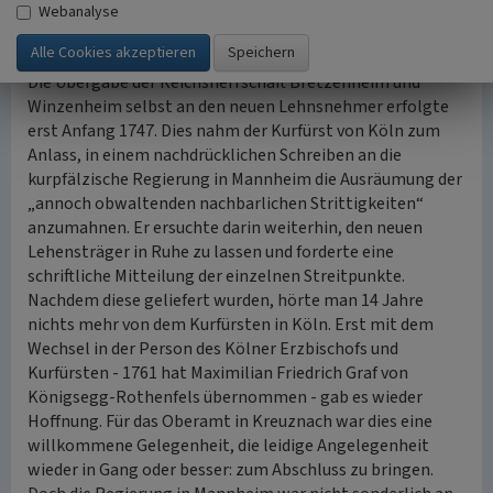
Bernau, ein Ende finden möge. Doch seine offizielle
Webanalyse
Belehnung durch den Kurfürsten Clemens August erfolgte
erst am 22. Dezember 1746.
Die Übergabe der Reichsherrschaft Bretzenheim und
Winzenheim selbst an den neuen Lehnsnehmer erfolgte
erst Anfang 1747. Dies nahm der Kurfürst von Köln zum
Anlass, in einem nachdrücklichen Schreiben an die
kurpfälzische Regierung in Mannheim die Ausräumung der
„annoch obwaltenden nachbarlichen Strittigkeiten“
anzumahnen. Er ersuchte darin weiterhin, den neuen
Lehensträger in Ruhe zu lassen und forderte eine
schriftliche Mitteilung der einzelnen Streitpunkte.
Nachdem diese geliefert wurden, hörte man 14 Jahre
nichts mehr von dem Kurfürsten in Köln. Erst mit dem
Wechsel in der Person des Kölner Erzbischofs und
Kurfürsten - 1761 hat Maximilian Friedrich Graf von
Königsegg-Rothenfels übernommen - gab es wieder
Hoffnung. Für das Oberamt in Kreuznach war dies eine
willkommene Gelegenheit, die leidige Angelegenheit
wieder in Gang oder besser: zum Abschluss zu bringen.