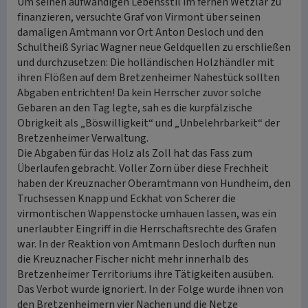
Um seinen aufwändigen Lebensstil im fernen Wetzlar zu
finanzieren, versuchte Graf von Virmont über seinen
damaligen Amtmann vor Ort Anton Desloch und den
Schultheiß Syriac Wagner neue Geldquellen zu erschließen
und durchzusetzen: Die holländischen Holzhändler mit
ihren Flößen auf dem Bretzenheimer Nahestück sollten
Abgaben entrichten! Da kein Herrscher zuvor solche
Gebaren an den Tag legte, sah es die kurpfälzische
Obrigkeit als „Böswilligkeit“ und „Unbelehrbarkeit“ der
Bretzenheimer Verwaltung.
Die Abgaben für das Holz als Zoll hat das Fass zum
Überlaufen gebracht. Voller Zorn über diese Frechheit
haben der Kreuznacher Oberamtmann von Hundheim, den
Truchsessen Knapp und Eckhat von Scherer die
virmontischen Wappenstöcke umhauen lassen, was ein
unerlaubter Eingriff in die Herrschaftsrechte des Grafen
war. In der Reaktion von Amtmann Desloch durften nun
die Kreuznacher Fischer nicht mehr innerhalb des
Bretzenheimer Territoriums ihre Tätigkeiten ausüben.
Das Verbot wurde ignoriert. In der Folge wurde ihnen von
den Bretzenheimern vier Nachen und die Netze