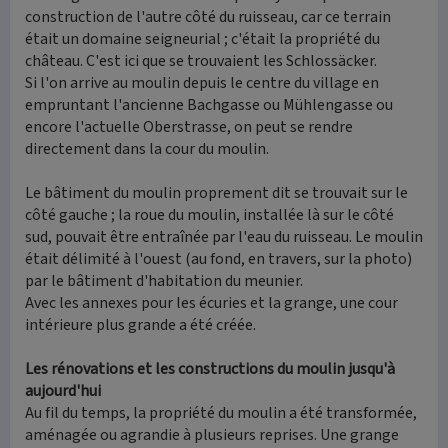
construction de l'autre côté du ruisseau, car ce terrain
était un domaine seigneurial ; c'était la propriété du
château. C'est ici que se trouvaient les Schlossäcker.
Si l'on arrive au moulin depuis le centre du village en
empruntant l'ancienne Bachgasse ou Mühlengasse ou
encore l'actuelle Oberstrasse, on peut se rendre
directement dans la cour du moulin.
Le bâtiment du moulin proprement dit se trouvait sur le
côté gauche ; la roue du moulin, installée là sur le côté
sud, pouvait être entraînée par l'eau du ruisseau. Le moulin
était délimité à l'ouest (au fond, en travers, sur la photo)
par le bâtiment d'habitation du meunier.
Avec les annexes pour les écuries et la grange, une cour
intérieure plus grande a été créée.
Les rénovations et les constructions du moulin jusqu'à
aujourd'hui
Au fil du temps, la propriété du moulin a été transformée,
aménagée ou agrandie à plusieurs reprises. Une grange