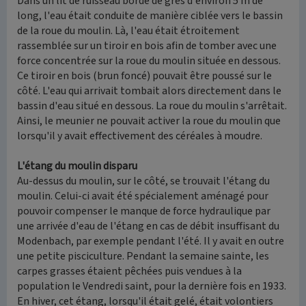
Dans un lit de ruisseau bordé de grès d'environ 5 m de
long, l'eau était conduite de manière ciblée vers le bassin
de la roue du moulin. Là, l'eau était étroitement
rassemblée sur un tiroir en bois afin de tomber avec une
force concentrée sur la roue du moulin située en dessous.
Ce tiroir en bois (brun foncé) pouvait être poussé sur le
côté. L'eau qui arrivait tombait alors directement dans le
bassin d'eau situé en dessous. La roue du moulin s'arrêtait.
Ainsi, le meunier ne pouvait activer la roue du moulin que
lorsqu'il y avait effectivement des céréales à moudre.
L'étang du moulin disparu
Au-dessus du moulin, sur le côté, se trouvait l'étang du
moulin. Celui-ci avait été spécialement aménagé pour
pouvoir compenser le manque de force hydraulique par
une arrivée d'eau de l'étang en cas de débit insuffisant du
Modenbach, par exemple pendant l'été. Il y avait en outre
une petite pisciculture. Pendant la semaine sainte, les
carpes grasses étaient pêchées puis vendues à la
population le Vendredi saint, pour la dernière fois en 1933.
En hiver, cet étang, lorsqu'il était gelé, était volontiers