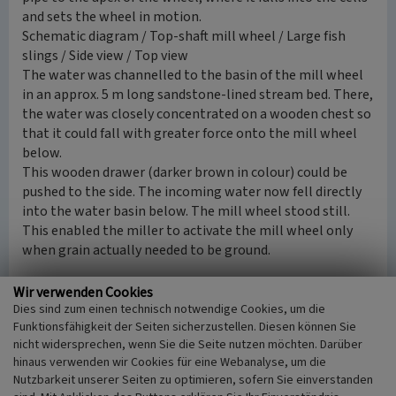
and sets the wheel in motion.
Schematic diagram / Top-shaft mill wheel / Large fish
slings / Side view / Top view
The water was channelled to the basin of the mill wheel
in an approx. 5 m long sandstone-lined stream bed. There,
the water was closely concentrated on a wooden chest so
that it could fall with greater force onto the mill wheel
below.
This wooden drawer (darker brown in colour) could be
pushed to the side. The incoming water now fell directly
into the water basin below. The mill wheel stood still.
This enabled the miller to activate the mill wheel only
when grain actually needed to be ground.
The disappeared mill pond
Wir verwenden Cookies
The mill pond was located to the side above the mill. This
Dies sind zum einen technisch notwendige Cookies, um die
Funktionsfähigkeit der Seiten sicherzustellen. Diesen können Sie
had been specially constructed to compensate for the
nicht widersprechen, wenn Sie die Seite nutzen möchten. Darüber
lack of water power by drawing water from the pond
hinaus verwenden wir Cookies für eine Webanalyse, um die
when the Modenbach was insufficient, for example during
Nutzbarkeit unserer Seiten zu optimieren, sofern Sie einverstanden
the summer. There was also a small fish farm. During Holy