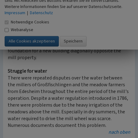
sind. Mit Anklicken des Buttons erklären Sie Ihr Einverständnis.
Week, the fat carp were fished and then sold to the
Weitere Informationen finden Sie auf unserer Datenschutzseite.
population on Good Friday, for the last time in 1933.
Impressum
|
Datenschutz
Notwendige Cookies
In winter, this pond was used by the villagers for ice
Webanalyse
skating or other activities when it was frozen over.
At the beginning of the 1990s, the mill pond ran empty
overnight. The reason for this was the construction of a
foundation for a new building diagonally opposite the
mill property.
Struggle for water
There were repeated disputes over the water between
the millers of Großfischlingen and the meadow farmers
from Edesheim throughout the entire period of the mill's
operation. Despite a water regulation introduced in 1786,
there were problems due to the heavy irrigation of the
meadows above the mill. Especially in dry summers, the
water required to drive the mill wheel was scarce.
Numerous documents document this problem.
nach oben