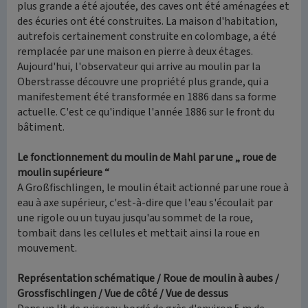
plus grande a été ajoutée, des caves ont été aménagées et
des écuries ont été construites. La maison d'habitation,
autrefois certainement construite en colombage, a été
remplacée par une maison en pierre à deux étages.
Aujourd'hui, l'observateur qui arrive au moulin par la
Oberstrasse découvre une propriété plus grande, qui a
manifestement été transformée en 1886 dans sa forme
actuelle. C'est ce qu'indique l'année 1886 sur le front du
bâtiment.
Le fonctionnement du moulin de Mahl par une „ roue de
moulin supérieure “
A Großfischlingen, le moulin était actionné par une roue à
eau à axe supérieur, c'est-à-dire que l'eau s'écoulait par
une rigole ou un tuyau jusqu'au sommet de la roue,
tombait dans les cellules et mettait ainsi la roue en
mouvement.
Représentation schématique / Roue de moulin à aubes /
Grossfischlingen / Vue de côté / Vue de dessus