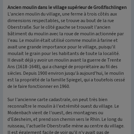
Ancien moulin dans le village supérieur de Großfischlingen
L'ancien moulin du village, une ferme à trois côtés aux
dimensions respectables, se trouve au bout de la rue
Oberstraße. Sur le côté gauche se trouvait l'ancien
bâtiment du moulin avec la roue de moulin actionnée par
l'eau. Le moulin était utilisé comme moulin à farine et
avait une grande importance pour le village, puisqu'il
moulait le grain pour les habitants de toute la localité.
Il devait déjà y avoir un moulin avant la guerre de Trente
Ans (1618-1648), qui a changé de propriétaire au fil des
siècles. Depuis 1900 environ jusqu'à aujourd'hui, le moulin
est la propriété de la famille Spiegel, qui a toutefois cessé
de le faire fonctionner en 1960.
Sur l'ancienne carte cadastrale, on peut très bien
reconnaître le moulin à l'extrémité ouest du village. Le
Modenbach vient de l'ouest, des montagnes ou
d'Edesheim, et prend son chemin vers le Rhin. Le long du
ruisseau, l'actuelle Oberstraße mène au centre du village.
Il est également facile de voir qu'il n'y avait pas de