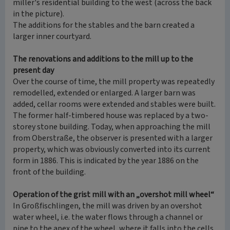
miller's residential building to the west (across the back
in the picture).
The additions for the stables and the barn created a
larger inner courtyard.
The renovations and additions to the mill up to the
present day
Over the course of time, the mill property was repeatedly
remodelled, extended or enlarged. A larger barn was
added, cellar rooms were extended and stables were built.
The former half-timbered house was replaced by a two-
storey stone building. Today, when approaching the mill
from Oberstraße, the observer is presented with a larger
property, which was obviously converted into its current
form in 1886. This is indicated by the year 1886 on the
front of the building.
Operation of the grist mill with an „overshot mill wheel“
In Großfischlingen, the mill was driven by an overshot
water wheel, i.e. the water flows through a channel or
pipe to the apex of the wheel, where it falls into the cells