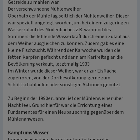
Getreide zu mahlen war.
Der verschwundene Mühlenweiher
Oberhalb der Mühle lag seitlich der Mühlenweiher. Dieser
war speziell angelegt worden, um bei einem zu geringen
Wasserzulauf des Modenbaches z.B. während des
Sommers die fehlende Wasserkraft durch einen Zulauf aus
dem Weiher ausgleichen zu können. Zudem gab es eine
kleine Fischzucht. Während der Karwoche wurden die
fetten Karpfen gefischt und dann am Karfreitag an die
Bevölkerung verkauft, letztmalig 1933.
Im Winter wurde dieser Weiher, war er zur Eisfläche
zugefroren, von der Dorfbevölkerung gerne zum
Schlittschuhlaufen oder sonstigen Aktionen genutzt.
Zu Beginn der 1990er Jahre lief der Mühlenweiher über
Nacht leer. Grund hierfür war die Errichtung eines
Fundamentes für einen Neubau schräg gegenüber dem
Mühlenanwesen.
Kampf ums Wasser
Immer wieder über den gesamten Zeitraum des