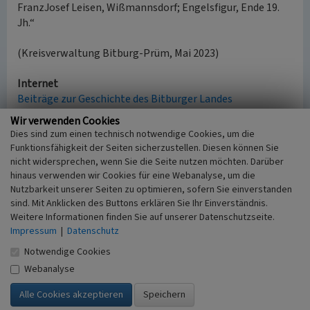
FranzJosef Leisen, Wißmannsdorf; Engelsfigur, Ende 19.
Jh.“
(Kreisverwaltung Bitburg-Prüm, Mai 2023)
Internet
Beiträge zur Geschichte des Bitburger Landes
Kapelle Einsiedelei
Wir verwenden Cookies
Dies sind zum einen technisch notwendige Cookies, um die
Funktionsfähigkeit der Seiten sicherzustellen. Diesen können Sie
Einsiedelei bei Wiersdorf
nicht widersprechen, wenn Sie die Seite nutzen möchten. Darüber
hinaus verwenden wir Cookies für eine Webanalyse, um die
Schlagwörter
Nutzbarkeit unserer Seiten zu optimieren, sofern Sie einverstanden
Einsiedelei
sind. Mit Anklicken des Buttons erklären Sie Ihr Einverständnis.
Ort
Weitere Informationen finden Sie auf unserer Datenschutzseite.
54636 Wiersdorf
Impressum
|
Datenschutz
Gesetzlich geschütztes Kulturdenkmal
Notwendige Cookies
Geschütztes Kulturdenkmal gem. § 8 DSchG
Rheinland-Pfalz
Webanalyse
Fachsicht(en)
Denkmalpflege, Landeskunde