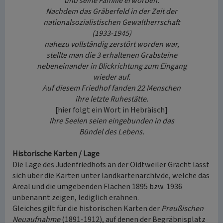
und seine Familie erworben.
Nachdem das Gräberfeld in der Zeit der
nationalsozialistischen Gewaltherrschaft
(1933-1945)
nahezu vollständig zerstört worden war,
stellte man die 3 erhaltenen Grabsteine
nebeneinander in Blickrichtung zum Eingang
wieder auf.
Auf diesem Friedhof fanden 22 Menschen
ihre letzte Ruhestätte.
[hier folgt ein Wort in Hebräisch]
Ihre Seelen seien eingebunden in das
Bündel des Lebens.
Historische Karten / Lage
Die Lage des Judenfriedhofs an der Oidtweiler Gracht lässt
sich über die Karten unter landkartenarchiv.de, welche das
Areal und die umgebenden Flächen 1895 bzw. 1936
unbenannt zeigen, lediglich erahnen.
Gleiches gilt für die historischen Karten der
Preußischen
Neuaufnahme
(1891-1912), auf denen der Begräbnisplatz