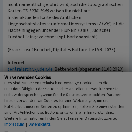
nicht namentlich geführt wird; auch die topographischen
Karten
TK 1936-1945
weisen ihn nicht aus.
In der aktuellen Karte des Amtlichen
Liegenschaftskatasterinformationssystems (
ALKIS
) ist die
Fläche hingegen unter der Flur-Nr. 70 als „Jüdischer
Friedhof“ eingezeichnet (vgl. Kartenansicht).
(Franz-Josef Knöchel, Digitales Kulturerbe LVR, 2023)
Internet
zentralarchiv-juden.de
: Bettendorf (abgerufen 11.05.2023)
de.wikipedia.org
: Jüdischer Friedhof Bettendorf
Wir verwenden Cookies
(abgerufen 11.05.2023)
Dies sind zum einen technisch notwendige Cookies, um die
alsdorf-online.de
: Fotos aus Alsdorf-Bettendorf (darunter
Funktionsfähigkeit der Seiten sicherzustellen. Diesen können Sie
nicht widersprechen, wenn Sie die Seite nutzen möchten. Darüber
u.a. fünf Aufnahmen des jüdischen Friedhofs und der
hinaus verwenden wir Cookies für eine Webanalyse, um die
Grabsteine, abgerufen 11.05.2023)
Nutzbarkeit unserer Seiten zu optimieren, sofern Sie einverstanden
landkartenarchiv.de
: Topographische Karte 1:25.000 (5103)
sind. Mit Anklicken des Buttons erklären Sie Ihr Einverständnis.
Eschweiler, Meßtischblatt 1895 (abgerufen 11.05.2023)
Weitere Informationen finden Sie auf unserer Datenschutzseite.
landkartenarchiv.de
: Topographische Karte 1:25.000 (5103)
Impressum
|
Datenschutz
Eschweiler, Meßtischblatt 1936 (abgerufen 11.05.2023)