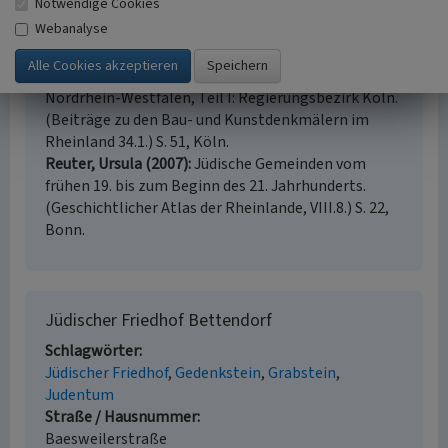
Notwendige Cookies
Webanalyse
Literatur
Pracht, Elfi (1997)
Jüdisches Kulturerbe in
Nordrhein-Westfalen, Teil I: Regierungsbezirk Köln.
(Beiträge zu den Bau- und Kunstdenkmälern im
Rheinland 34.1.) S. 51, Köln.
Reuter, Ursula (2007)
Jüdische Gemeinden vom
frühen 19. bis zum Beginn des 21. Jahrhunderts.
(Geschichtlicher Atlas der Rheinlande, VIII.8.) S. 22,
Bonn.
Jüdischer Friedhof Bettendorf
Schlagwörter
Jüdischer Friedhof
Gedenkstein
Grabstein
Judentum
Straße / Hausnummer
Baesweilerstraße