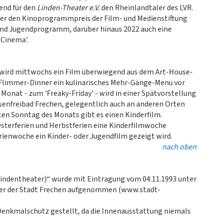
tend für den
Linden-Theater e.V.
den Rheinlandtaler des LVR.
ater den Kinoprogrammpreis der Film- und Medienstiftung
 und Jugendprogramm, darüber hinaus 2022 auch eine
 Cinema'.
ird mittwochs ein Film überwiegend aus dem Art-House-
Flimmer-Dinner ein kulinarisches Mehr-Gänge-Menu vor
onat - zum 'Freaky-Friday' - wird in einer Spätvorstellung
senfreibad Frechen, gelegentlich auch an anderen Orten
ten Sonntag des Monats gibt es einen Kinderfilm.
 Osterferien und Herbstferien eine Kinderfilmwoche
rienwoche ein Kinder- oder Jugendfilm gezeigt wird.
nach oben
ndentheater)“ wurde mit Eintragung vom 04.11.1993 unter
mäler der Stadt Frechen aufgenommen (www.stadt-
Denkmalschutz gestellt, da die Innenausstattung niemals