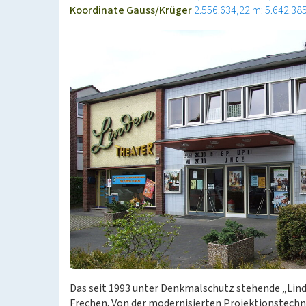
Koordinate Gauss/Krüger
2.556.634,22 m: 5.642.38
Das seit 1993 unter Denkmalschutz stehende „Linde
Frechen. Von der modernisierten Projektionstechni