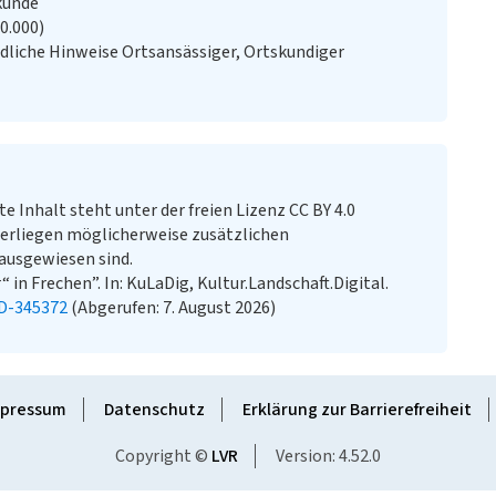
kunde
20.000)
liche Hinweise Ortsansässiger, Ortskundiger
te Inhalt steht unter der freien Lizenz CC BY 4.0
erliegen möglicherweise zusätzlichen
ausgewiesen sind.
 in Frechen”. In: KuLaDig, Kultur.Landschaft.Digital.
LD-345372
(Abgerufen: 7. August 2026)
pressum
Datenschutz
Erklärung zur Barrierefreiheit
Copyright ©
LVR
Version: 4.52.0