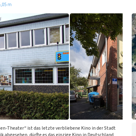
5,05 m
n-Theater“ ist das letzte verbliebene Kino in der Stadt
k abgesehen, dürfte es das einzige Kino in Deutschland