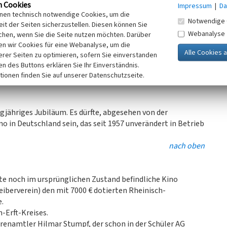
gitalisierung der Kinowelt auch digitale Vorführtechnik
n Cookies
Impressum
|
Da
t Fördergeldern von FFA, BKM, und mit durch die
inen technisch notwendige Cookies, um die
Notwendige 
n aus europäischen Strukturentwicklungsfonds
it der Seiten sicherzustellen. Diesen können Sie
Webanalyse
 über eine 4k Projektionsanlage des Typs Sony SRX-R515P,
chen, wenn Sie die Seite nutzen möchten. Darüber
n wir Cookies für eine Webanalyse, um die
itert, die Saalsteuerung automatisiert. Abgesehen von der
erer Seiten zu optimieren, sofern Sie einverstanden
ind diese Modernisierungen vom Publikum aber nicht als
ken des Buttons erklären Sie Ihr Einverständnis.
r.
tionen finden Sie auf unserer Datenschutzseite.
nn-IX Projektor tut, wenn nötig, noch immer ihren
gjähriges Jubiläum. Es dürfte, abgesehen von der
o in Deutschland sein, das seit 1957 unverändert in Betrieb
nach oben
te noch im ursprünglichen Zustand befindliche Kino
berverein) den mit 7000 € dotierten Rheinisch-
.
-Erft-Kreises.
hrenamtler Hilmar Stumpf, der schon in der Schüler AG