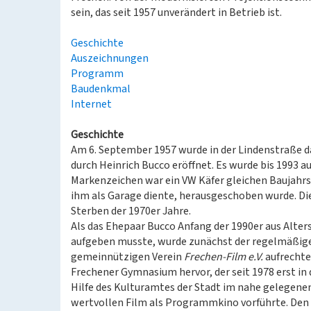
sein, das seit 1957 unverändert in Betrieb ist.
Geschichte
Auszeichnungen
Programm
Baudenkmal
Internet
Geschichte
Am 6. September 1957 wurde in der Lindenstraße d
durch Heinrich Bucco eröffnet. Es wurde bis 1993 
Markenzeichen war ein VW Käfer gleichen Baujahrs, 
ihm als Garage diente, herausgeschoben wurde. Die
Sterben der 1970er Jahre.
Als das Ehepaar Bucco Anfang der 1990er aus Alter
aufgeben musste, wurde zunächst der regelmäßige
gemeinnützigen Verein
Frechen-Film e.V.
aufrechte
Frechener Gymnasium hervor, der seit 1978 erst in 
Hilfe des Kulturamtes der Stadt im nahe gelegene
wertvollen Film als Programmkino vorführte. Den