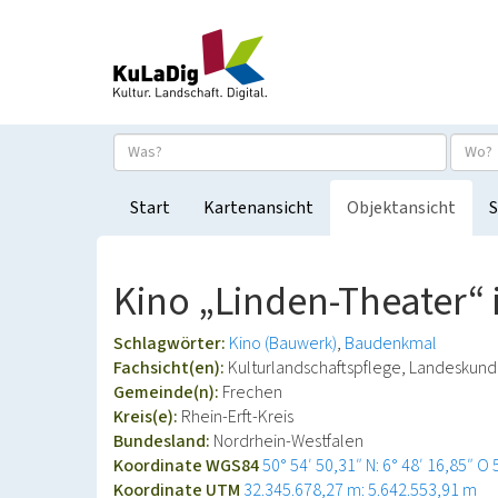
Start
Kartenansicht
Objektansicht
S
Kino „Linden-Theater“ 
Schlagwörter:
Kino (Bauwerk)
Baudenkmal
Fachsicht(en):
Kulturlandschaftspflege, Landeskun
Gemeinde(n):
Frechen
Kreis(e):
Rhein-Erft-Kreis
Bundesland:
Nordrhein-Westfalen
Koordinate WGS84
50° 54′ 50,31″ N: 6° 48′ 16,85″ O
Koordinate UTM
32.345.678,27 m: 5.642.553,91 m