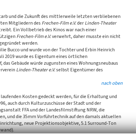
tarb und die Zukunft des mittlerweile letzten verbliebenen
rten Mitgliedern des
Frechen-Film e.V.
der
Linden-Theater
reibt. Ein Vollbetrieb des Kinos war nach einer
ützigen
Frechen-Film e.V.
verwehrt, daher musste ein nicht
 gegründet werden.
ilie Bucco und wurde von der Tochter und Erbin Heinrich
uli 2019 wurde es Eigentum eines örtlichen
f, das Gebäude würde zugunsten eines Wohnungsneubaus
erverein
Linden-Theater e.V.
selbst Eigentümer des
nach oben
 laufenden Kosten gedeckt werden, für die Erhaltung und
96, auch durch Kulturzuschüsse der Stadt und der
sanstalt FFA und der Landesfilmstiftung NRW, die
en, und die 35mm Vorführtechnik auf den damals aktuellen
nrichtung, neue Projektionsobjektive, 5.1 Surround-Ton
dwand).