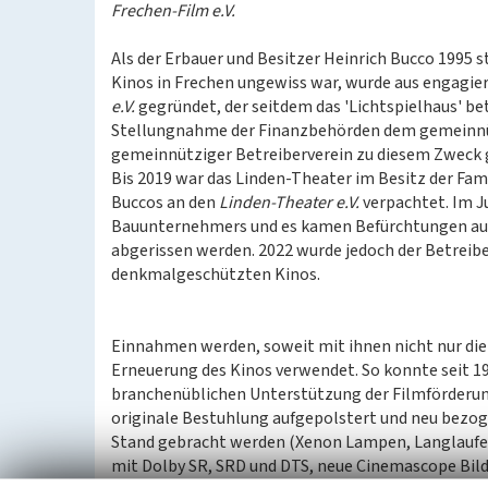
Frechen-Film e.V.
Als der Erbauer und Besitzer Heinrich Bucco 1995 s
Kinos in Frechen ungewiss war, wurde aus engagie
e.V.
gegründet, der seitdem das 'Lichtspielhaus' bet
Stellungnahme der Finanzbehörden dem gemeinn
gemeinnütziger Betreiberverein zu diesem Zweck
Bis 2019 war das Linden-Theater im Besitz der Fam
Buccos an den
Linden-Theater e.V.
verpachtet. Im J
Bauunternehmers und es kamen Befürchtungen au
abgerissen werden. 2022 wurde jedoch der Betreib
denkmalgeschützten Kinos.
Einnahmen werden, soweit mit ihnen nicht nur die
Erneuerung des Kinos verwendet. So konnte seit 19
branchenüblichen Unterstützung der Filmförderung
originale Bestuhlung aufgepolstert und neu bezog
Stand gebracht werden (Xenon Lampen, Langlaufei
mit Dolby SR, SRD und DTS, neue Cinemascope Bil