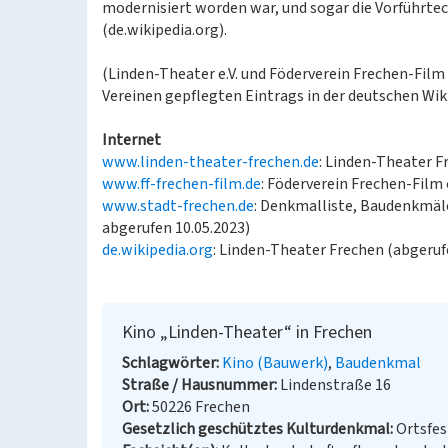
modernisiert worden war, und sogar die Vorführte
(de.wikipedia.org).
(Linden-Theater e.V. und Föderverein Frechen-Film 
Vereinen gepflegten Eintrags in der deutschen Wik
Internet
www.linden-theater-frechen.de
: Linden-Theater F
www.ff-frechen-film.de
: Föderverein Frechen-Film 
www.stadt-frechen.de
: Denkmalliste, Baudenkmäle
abgerufen 10.05.2023)
de.wikipedia.org
: Linden-Theater Frechen (abgeruf
Kino „Linden-Theater“ in Frechen
Schlagwörter
Kino (Bauwerk)
Baudenkmal
Straße / Hausnummer
Lindenstraße 16
Ort
50226 Frechen
Gesetzlich geschütztes Kulturdenkmal
Ortsfe