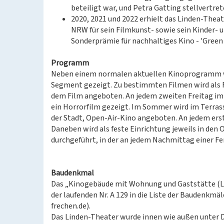
beteiligt war, und Petra Gatting stellvertre
2020, 2021 und 2022 erhielt das Linden-The
NRW für sein Filmkunst- sowie sein Kinder-
Sonderprämie für nachhaltiges Kino - 'Green
Programm
Neben einem normalen aktuellen Kinoprogramm w
Segment gezeigt. Zu bestimmten Filmen wird als 
dem Film angeboten. An jedem zweiten Freitag im M
ein Horrorfilm gezeigt. Im Sommer wird im Terras
der Stadt, Open-Air-Kino angeboten. An jedem ers
Daneben wird als feste Einrichtung jeweils in den
durchgeführt, in der an jedem Nachmittag einer Fe
Baudenkmal
Das „Kinogebäude mit Wohnung und Gaststätte (Li
der laufenden Nr. A 129 in die Liste der Baudenk
frechen.de).
Das Linden-Theater wurde innen wie außen unter 