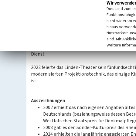
17 Jahre später konnte im Zuge der umfassenden Di
Wir verwende
nach DCI Standard installiert werden, auch dies mi
Dies sind zum e
Filmstiftung NRW vermittelten Landesförderunge
Funktionsfähigke
('Ziel2.NRW'). Das Linden-Theater verfügt seitdem
nicht widerspre
hinaus verwende
die Tonanlage wurde von 5.1 auf 7.1 Surround erwe
Nutzbarkeit uns
seh- und hörbaren Projektions- und Tonqualität s
sind. Mit Anklic
Störungen der denkmalwürdigen Substanz sichtba
Weitere Informa
Die alte 35mm Projektionstechnik mit dem Ernema
Dienst.
2022 feierte das Linden-Theater sein fünfundsechzi
modernisierten Projektionstechnik, das einzige Kin
ist.
Auszeichnungen
2002 erhielt das nach eigenen Angaben ältes
Deutschlands (beziehungsweise dessen Betrei
Westfälischen Staatspreis für Denkmalpflege
2008 gab es den Sonder-Kulturpreis des Rhein
2014 erhielten die langjährig engagierten E