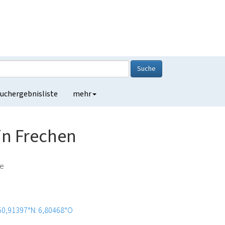
Suche
uchergebnisliste
mehr
in Frechen
de
50,91397°N: 6,80468°O