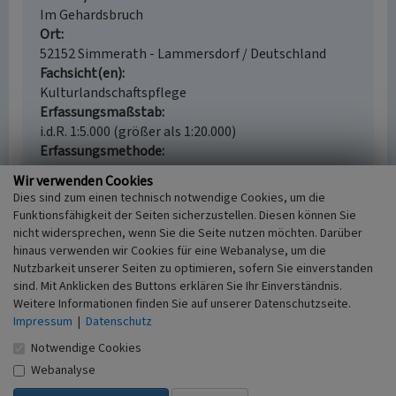
Im Gehardsbruch
Ort
52152 Simmerath - Lammersdorf / Deutschland
Fachsicht(en)
Kulturlandschaftspflege
Erfassungsmaßstab
i.d.R. 1:5.000 (größer als 1:20.000)
Erfassungsmethode
Geländebegehung/-kartierung
Wir verwenden Cookies
Historischer Zeitraum
Dies sind zum einen technisch notwendige Cookies, um die
Beginn vor 1945
Funktionsfähigkeit der Seiten sicherzustellen. Diesen können Sie
nicht widersprechen, wenn Sie die Seite nutzen möchten. Darüber
hinaus verwenden wir Cookies für eine Webanalyse, um die
Nutzbarkeit unserer Seiten zu optimieren, sofern Sie einverstanden
sind. Mit Anklicken des Buttons erklären Sie Ihr Einverständnis.
Empfohlene Zitierweise
Weitere Informationen finden Sie auf unserer Datenschutzseite.
Urheberrechtlicher Hinweis
Impressum
|
Datenschutz
Der hier präsentierte Inhalt steht unter der freien
Notwendige Cookies
Lizenz CC BY 4.0 (Namensnennung). Die angezeigten
Webanalyse
Medien unterliegen möglicherweise zusätzlichen
urheberrechtlichen Bedingungen, die an diesen