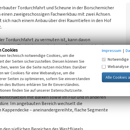
erbauter Tordurchfahrt und Scheune in der Borschemicher
m einen zweigeschossigen Fachwerkbau mit zwei Achsen.
kt sich nach einem Anbau über drei Raumtiefen in den Hof
t.
der Tordurchfahrt zu vermuten ist, kann davon
ittlere Flurküche angelegt war. Sie weist noch heute
n Cookies
Impressum
|
Da
g zum Obergeschoss sowie einen Fußbodenbelag aus
inen technisch notwendige Cookies, um die
mit einem ausgebildeten Rahmen auf. Die Decke in diesem
Notwendige 
it der Seiten sicherzustellen. Diesen können Sie
d die Türblätter noch aus dem frühen 20. Jahrhundert
Webanalyse
chen, wenn Sie die Seite nutzen möchten. Darüber
eine Schablonenmalerei mit abschließender Bordüre der
n wir Cookies für eine Webanalyse, um die
äftig hellblaue Wand freilegen. Auch im Wohnzimmer
erer Seiten zu optimieren, sofern Sie einverstanden
n die 1920er Jahre zurückführbar sind.
ken des Buttons erklären Sie Ihr Einverständnis.
tionen finden Sie auf unserer Datenschutzseite.
konstruktion mit Balken sowie im Flur und in anderen
üre. Im angebauten Bereich wechselt die
 Kappendecke – aneinandergereihte, flache Segmente
in den südlichen Bereichen des Westflügels