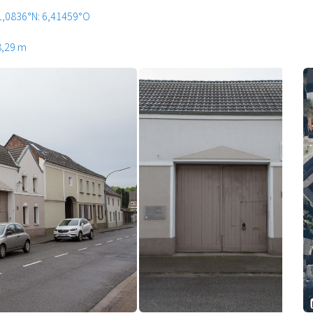
1,0836°N: 6,41459°O
8,29 m