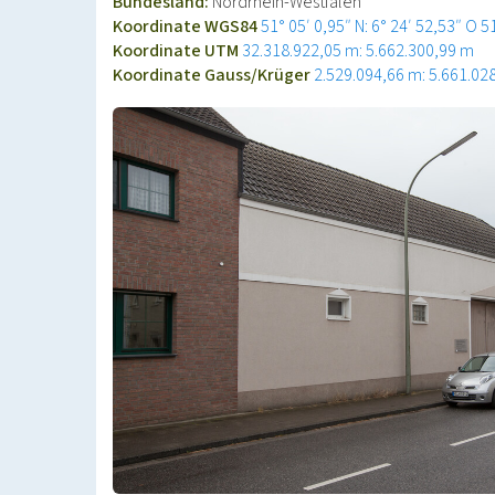
Bundesland:
Nordrhein-Westfalen
Koordinate WGS84
51° 05′ 0,95″ N: 6° 24′ 52,53″ O
5
Koordinate UTM
32.318.922,05 m: 5.662.300,99 m
Koordinate Gauss/Krüger
2.529.094,66 m: 5.661.02