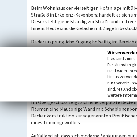
Beim Wohnhaus der vierseitigen Hofanlage mit üb
Straße 8 in Erkelenz-Keyenberg handelt es sich u
Dieser steht giebelständig zur Straße und erstrec
hinein. Heute sind die Gefache mit Ziegeln bestück
Da der ursprüngliche Zugang hofseitig im Bereich 
ausgegangen werden, dass die Küche zunächst als m
Wir verwende
einen Anschluss an einen Kamin und einen Zugan
Dies sind zum e
gemusterten, mehrfarbigen Feinsteinzeugfliesen 
Funktionsfähigke
Raum wurde abgehängt, während die Holztreppe un
nicht widerspre
stammen. Über der Tür zum Wohnzimmer ließ sich 
hinaus verwende
späten 1920er Jahre und eine darunterliegende kr
Nutzbarkeit uns
konnten ältere Tapeten freigelegt werden, die bis i
sind. Mit Anklic
Weitere Informa
Im Obergeschoss zeigt sich eine verputzte Decken
Räumen eine blautonige Wand mit Schablonenbord
Deckenkonstruktion zur sogenannten Preußischen
eines Tonnengewölbes.
Auffallend ist, dass sich moderne Sanierungen nur 