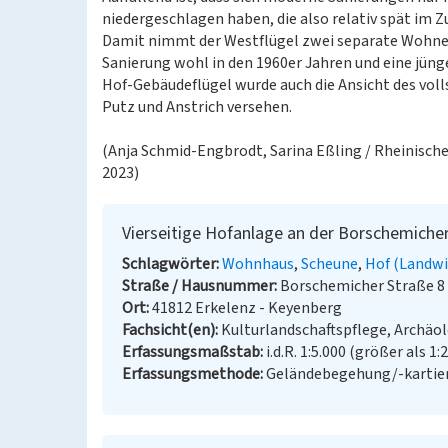
niedergeschlagen haben, die also relativ spät i
Damit nimmt der Westflügel zwei separate Wohnein
Sanierung wohl in den 1960er Jahren und eine jüng
Hof-Gebäudeflügel wurde auch die Ansicht des voll
Putz und Anstrich versehen.
(Anja Schmid-Engbrodt, Sarina Eßling / Rheinische
2023)
Vierseitige Hofanlage an der Borschemiche
Schlagwörter
Wohnhaus
Scheune
Hof (Landwi
Straße / Hausnummer
Borschemicher Straße 8
Ort
41812 Erkelenz - Keyenberg
Fachsicht(en)
Kulturlandschaftspflege, Archäo
Erfassungsmaßstab
i.d.R. 1:5.000 (größer als 1:
Erfassungsmethode
Geländebegehung/-kartie