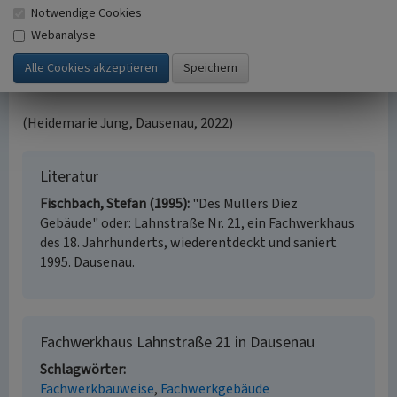
Zustandes. Das fehlende Fachwerk wurde durch Ausdünnen
Notwendige Cookies
des Bimssteinmauerwerkes von außen unter Verwendung
Webanalyse
von v. a. alten Balken so ergänzt, dass die mittige
Mannstrebe und die halbe Mannstrebe an der westlichen
Seite wieder zu Geltung kamen.
(Heidemarie Jung, Dausenau, 2022)
Literatur
Fischbach, Stefan (1995)
"Des Müllers Diez
Gebäude" oder: Lahnstraße Nr. 21, ein Fachwerkhaus
des 18. Jahrhunderts, wiederentdeckt und saniert
1995. Dausenau.
Fachwerkhaus Lahnstraße 21 in Dausenau
Schlagwörter
Fachwerkbauweise
Fachwerkgebäude