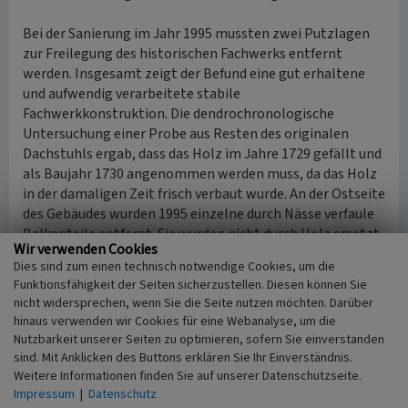
Bei der Sanierung im Jahr 1995 mussten zwei Putzlagen
zur Freilegung des historischen Fachwerks entfernt
werden. Insgesamt zeigt der Befund eine gut erhaltene
und aufwendig verarbeitete stabile
Fachwerkkonstruktion. Die dendrochronologische
Untersuchung einer Probe aus Resten des originalen
Dachstuhls ergab, dass das Holz im Jahre 1729 gefällt und
als Baujahr 1730 angenommen werden muss, da das Holz
in der damaligen Zeit frisch verbaut wurde. An der Ostseite
des Gebäudes wurden 1995 einzelne durch Nässe verfaule
Balkenteile entfernt. Sie wurden nicht durch Holz ersetzt
Wir verwenden Cookies
sondern nur durch den Anstrich auf dem Putz kenntlich
Dies sind zum einen technisch notwendige Cookies, um die
gemacht. An der Schauseite (Südseite in Richtung Altes
Funktionsfähigkeit der Seiten sicherzustellen. Diesen können Sie
Rathaus) war in der ersten Etage lediglich nur noch das
nicht widersprechen, wenn Sie die Seite nutzen möchten. Darüber
Fachwerk an der Osthälfte vorhanden. Die Südhälfte war
hinaus verwenden wir Cookies für eine Webanalyse, um die
kurz nach dem zweiten Weltkrieg durch Bimssteine
Nutzbarkeit unserer Seiten zu optimieren, sofern Sie einverstanden
erneuert worden. Skizzen von Stefan Fischbach in seiner
sind. Mit Anklicken des Buttons erklären Sie Ihr Einverständnis.
Dokumentation zur Sanierung des Gebäudes zeigen den
Weitere Informationen finden Sie auf unserer Datenschutzseite.
Befund 1995 und eine Rekonstruktion des ursprünglichen
Impressum
|
Datenschutz