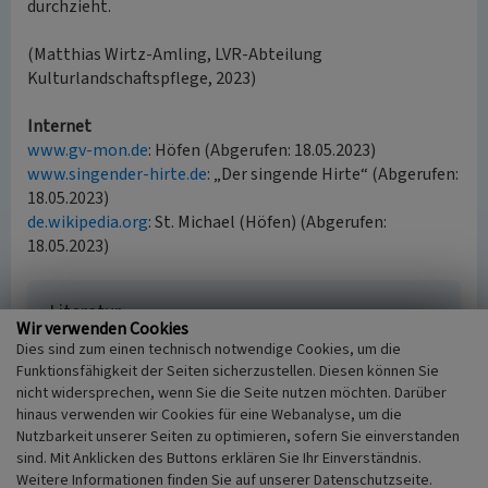
durchzieht.
(Matthias Wirtz-Amling, LVR-Abteilung
Kulturlandschaftspflege, 2023)
Internet
www.gv-mon.de
: Höfen (Abgerufen: 18.05.2023)
www.singender-hirte.de
: „Der singende Hirte“ (Abgerufen:
18.05.2023)
de.wikipedia.org
: St. Michael (Höfen) (Abgerufen:
18.05.2023)
Literatur
Wir verwenden Cookies
Müller, Klaus (2010)
Neuss. (Rheinischer
Dies sind zum einen technisch notwendige Cookies, um die
Städteatlas, Lieferung XVIII, Nr. 94.) Köln.
Funktionsfähigkeit der Seiten sicherzustellen. Diesen können Sie
nicht widersprechen, wenn Sie die Seite nutzen möchten. Darüber
hinaus verwenden wir Cookies für eine Webanalyse, um die
Nutzbarkeit unserer Seiten zu optimieren, sofern Sie einverstanden
sind. Mit Anklicken des Buttons erklären Sie Ihr Einverständnis.
Kirche St. Michael in Höfen
Weitere Informationen finden Sie auf unserer Datenschutzseite.