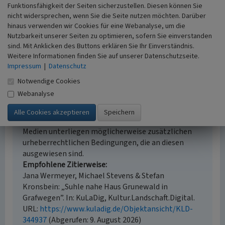
i.d.R. 1:5.000 (größer als 1:20.000)
Funktionsfähigkeit der Seiten sicherzustellen. Diesen können Sie
Erfassungsmethode
nicht widersprechen, wenn Sie die Seite nutzen möchten. Darüber
hinaus verwenden wir Cookies für eine Webanalyse, um die
Literaturauswertung, Geländebegehung/-
Nutzbarkeit unserer Seiten zu optimieren, sofern Sie einverstanden
kartierung
sind. Mit Anklicken des Buttons erklären Sie Ihr Einverständnis.
Weitere Informationen finden Sie auf unserer Datenschutzseite.
Impressum
|
Datenschutz
Notwendige Cookies
Empfohlene Zitierweise
Webanalyse
Urheberrechtlicher Hinweis
Der hier präsentierte Inhalt steht unter der freien
Lizenz CC BY 4.0 (Namensnennung). Die angezeigten
Medien unterliegen möglicherweise zusätzlichen
urheberrechtlichen Bedingungen, die an diesen
ausgewiesen sind.
Empfohlene Zitierweise
Jana Wermeyer, Michael Stevens & Stefan
Kronsbein: „Suhle nahe Haus Grunewald in
Grafwegen”. In: KuLaDig, Kultur.Landschaft.Digital.
URL:
https://www.kuladig.de/Objektansicht/KLD-
344937
(Abgerufen: 9. August 2026)