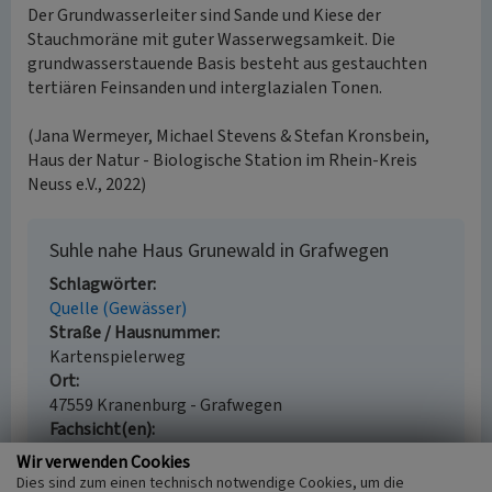
Der Grundwasserleiter sind Sande und Kiese der
Stauchmoräne mit guter Wasserwegsamkeit. Die
grundwasserstauende Basis besteht aus gestauchten
tertiären Feinsanden und interglazialen Tonen.
(Jana Wermeyer, Michael Stevens & Stefan Kronsbein,
Haus der Natur - Biologische Station im Rhein-Kreis
Neuss e.V., 2022)
Suhle nahe Haus Grunewald in Grafwegen
Schlagwörter
Quelle (Gewässer)
Straße / Hausnummer
Kartenspielerweg
Ort
47559 Kranenburg - Grafwegen
Fachsicht(en)
Naturschutz
Wir verwenden Cookies
Erfassungsmaßstab
Dies sind zum einen technisch notwendige Cookies, um die