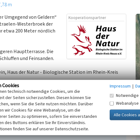
7,78 m
 der Umgegend von Geldern“
Kooperationspartner
 Straelen-Westerbroek der
ur etwa 200 Meter nördlich
ngeren Hauptterrasse. Die
Schluffen und Feinsanden.
n, Haus der Natur - Biologische Station im Rhein-Kreis
n Cookies
Impressum
|
Da
inen technisch notwendige Cookies, um die
Notwendige 
it der Seiten sicherzustellen. Diesen können Sie
Webanalyse
chen, wenn Sie die Seite nutzen möchten. Darüber
hard (1995)
Kuhlen, Seen und Wasserläufe. In:
n wir Cookies für eine Webanalyse, um die
 Geldern und Umgebung, (96.) S. 177-179. Geldern.
erer Seiten zu optimieren, sofern Sie einverstanden
ken des Buttons erklären Sie Ihr Einverständnis.
tionen finden Sie auf unserer Datenschutzseite.