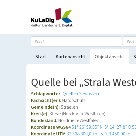
Start
Kartenansicht
Objektansicht
S
Quelle bei „Strala Wes
Schlagwörter:
Quelle (Gewässer)
Fachsicht(en):
Naturschutz
Gemeinde(n):
Straelen
Kreis(e):
Kleve (Nordrhein-Westfalen)
Bundesland:
Nordrhein-Westfalen
Koordinate WGS84
51° 26′ 59,05″ N: 6° 14′ 27,8″ O
5
Koordinate UTM
32.308.300,00 m: 5.703.450,00 m