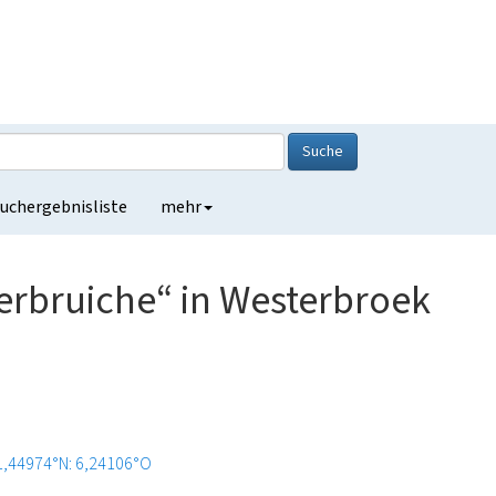
Suche
uchergebnisliste
mehr
terbruiche“ in Westerbroek
1,44974°N: 6,24106°O