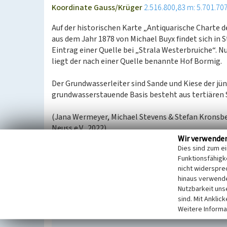
Koordinate Gauss/Krüger
2.516.800,83 m: 5.701.70
Auf der historischen Karte „Antiquarische Charte
aus dem Jahr 1878 von Michael Buyx findet sich in
Eintrag einer Quelle bei „Strala Westerbruiche“. N
liegt der nach einer Quelle benannte Hof Bormig.
Der Grundwasserleiter sind Sande und Kiese der jü
grundwasserstauende Basis besteht aus tertiären 
(Jana Wermeyer, Michael Stevens & Stefan Kronsbei
Neuss e.V., 2022)
Wir verwende
Dies sind zum e
Literatur
Funktionsfähigke
nicht widerspre
Janßen-Ploenes, Annemarie; Ploenes, Hans Ger
hinaus verwende
Veröffentlichungen des Historischen Vereins für
Nutzbarkeit uns
sind. Mit Anklic
Weitere Informa