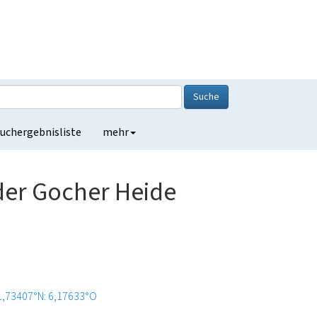
Suche
uchergebnisliste
mehr
 der Gocher Heide
1,73407°N: 6,17633°O