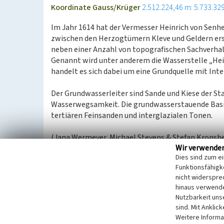
Koordinate Gauss/Krüger
2.512.224,46 m: 5.733.32
Im Jahr 1614 hat der Vermesser Heinrich von Senh
zwischen den Herzogtümern Kleve und Geldern erst
neben einer Anzahl von topografischen Sachverhal
Genannt wird unter anderem die Wasserstelle „Heis
handelt es sich dabei um eine Grundquelle mit Inte
Der Grundwasserleiter sind Sande und Kiese der S
Wasserwegsamkeit. Die grundwasserstauende Basi
tertiären Feinsanden und interglazialen Tonen.
(Jana Wermeyer, Michael Stevens & Stefan Kronsbei
Wir verwende
Neuss e.V., 2022)
Dies sind zum e
Funktionsfähigke
nicht widerspre
Literatur
hinaus verwende
Aymanns, Gerhard; Steinbring, Heinz (1998)
Di
Nutzbarkeit uns
Geldern und Kleve auf der Gocher Heide. In: Geld
sind. Mit Anklic
Weitere Informa