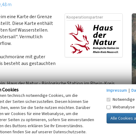
9,48 m
eim eine Karte der Grenze
Kooperationspartner
ellt. Diese Karte enthält
ten fünf Wasserstellen.
tersail“. Vermutlich
rflow.
tauchmoräne mit guter
s besteht aus gestauchten
n, Haus der Natur - Biologische Station im Rhein-Kreis
n Cookies
Impressum
|
Da
inen technisch notwendige Cookies, um die
Notwendige 
it der Seiten sicherzustellen. Diesen können Sie
Webanalyse
chen, wenn Sie die Seite nutzen möchten. Darüber
n wir Cookies für eine Webanalyse, um die
e einstige Landesgrenze zwischen den Herzogtümern
erer Seiten zu optimieren, sofern Sie einverstanden
rischer Heimatkalender 1999, S. 124-132. Geldern.
ken des Buttons erklären Sie Ihr Einverständnis.
tionen finden Sie auf unserer Datenschutzseite.