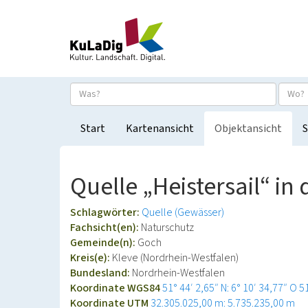
Start
Kartenansicht
Objektansicht
S
Quelle „Heistersail“ in
Schlagwörter:
Quelle (Gewässer)
Fachsicht(en):
Naturschutz
Gemeinde(n):
Goch
Kreis(e):
Kleve (Nordrhein-Westfalen)
Bundesland:
Nordrhein-Westfalen
Koordinate WGS84
51° 44′ 2,65″ N: 6° 10′ 34,77″ O
5
Koordinate UTM
32.305.025,00 m: 5.735.235,00 m