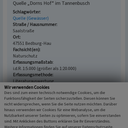
Quelle „Dorns Hof“ im Tannenbusch
Schlagwörter
Quelle (Gewässer)
Straße / Hausnummer
Saalstraße
Ort
47551 Bedburg-Hau
Fachsicht(en)
Naturschutz
Erfassungsmaßstab
i.d.R. 1:5.000 (größer als 1:20.000)
Erfassungsmethode
Literaturauswertung
Wir verwenden Cookies
Dies sind zum einen technisch notwendige Cookies, um die
Funktionsfähigkeit der Seiten sicherzustellen. Diesen können Sie
nicht widersprechen, wenn Sie die Seite nutzen möchten. Darüber
Empfohlene Zitierweise
hinaus verwenden wir Cookies für eine Webanalyse, um die
Urheberrechtlicher Hinweis
Nutzbarkeit unserer Seiten zu optimieren, sofern Sie einverstanden
sind. Mit Anklicken des Buttons erklären Sie Ihr Einverständnis.
Der hier präsentierte Inhalt steht unter der freien
Weitere Informationen finden Sie auf unserer Datenschutzseite.