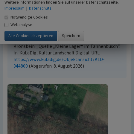
Der hier präsentierte Inhalt steht unter der freien
Weitere Informationen finden Sie auf unserer Datenschutzseite.
Lizenz CC BY 4.0 (Namensnennung). Die angezeigten
Impressum
|
Datenschutz
Medien unterliegen möglicherweise zusätzlichen
Notwendige Cookies
urheberrechtlichen Bedingungen, die an diesen
Webanalyse
ausgewiesen sind.
Empfohlene Zitierweise
Jana Wermeyer, Michael Stevens & Stefan
Kronsbein: „Quelle „Kleine Läger“ im Tannenbusch”.
In: KuLaDig, Kultur.Landschaft.Digital. URL:
https://www.kuladig.de/Objektansicht/KLD-
344800
(Abgerufen: 8. August 2026)