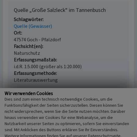
Quelle „Große Salzleck“ im Tannenbusch
Schlagwörter
Quelle (Gewässer)
Ort
47574 Goch - Pfalzdorf
Fachsicht(en)
Naturschutz
Erfassungsmaßstab
i.d.R. 1:5.000 (größer als 1:20.000)
Erfassungsmethode
Literaturauswertung
Wir verwenden Cookies
Dies sind zum einen technisch notwendige Cookies, um die
Funktionsfähigkeit der Seiten sicherzustellen. Diesen können Sie
Empfohlene Zitierweise
nicht widersprechen, wenn Sie die Seite nutzen möchten. Darüber
Urheberrechtlicher Hinweis
hinaus verwenden wir Cookies für eine Webanalyse, um die
Der hier präsentierte Inhalt steht unter der freien
Nutzbarkeit unserer Seiten zu optimieren, sofern Sie einverstanden
sind. Mit Anklicken des Buttons erklären Sie Ihr Einverständnis.
Lizenz CC BY 4.0 (Namensnennung). Die angezeigten
Weitere Informationen finden Sie auf unserer Datenschutzseite.