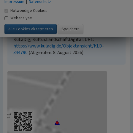
Medien unterliegen möglicherweise zusätzlichen
Impressum
|
Datenschutz
urheberrechtlichen Bedingungen, die an diesen
Notwendige Cookies
ausgewiesen sind.
Webanalyse
Empfohlene Zitierweise
Jana Wermeyer, Michael Stevens & Stefan
Kronsbein: „Quelle „Lott Städte“ in Kranenburg”. In:
KuLaDig, Kultur.Landschaft.Digital. URL:
https://www.kuladig.de/Objektansicht/KLD-
344790
(Abgerufen: 8. August 2026)