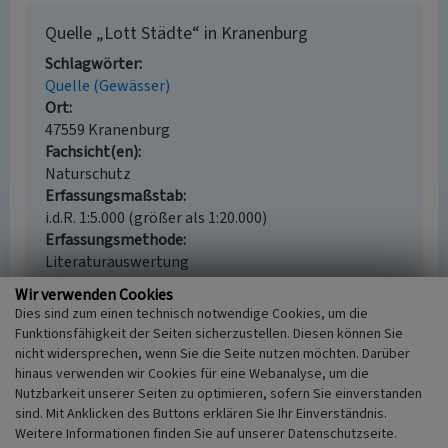
Quelle „Lott Städte“ in Kranenburg
Schlagwörter
Quelle (Gewässer)
Ort
47559 Kranenburg
Fachsicht(en)
Naturschutz
Erfassungsmaßstab
i.d.R. 1:5.000 (größer als 1:20.000)
Erfassungsmethode
Literaturauswertung
Wir verwenden Cookies
Dies sind zum einen technisch notwendige Cookies, um die
Funktionsfähigkeit der Seiten sicherzustellen. Diesen können Sie
Empfohlene Zitierweise
nicht widersprechen, wenn Sie die Seite nutzen möchten. Darüber
hinaus verwenden wir Cookies für eine Webanalyse, um die
Urheberrechtlicher Hinweis
Nutzbarkeit unserer Seiten zu optimieren, sofern Sie einverstanden
Der hier präsentierte Inhalt steht unter der freien
sind. Mit Anklicken des Buttons erklären Sie Ihr Einverständnis.
Lizenz CC BY 4.0 (Namensnennung). Die angezeigten
Weitere Informationen finden Sie auf unserer Datenschutzseite.