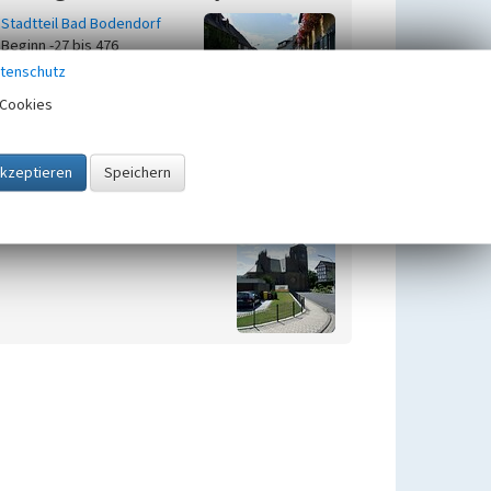
Stadtteil Bad Bodendorf
Beginn -27 bis 476
tenschutz
Cookies
Zugehörig zu
1
Denkmalgeschützte Objekte im
Sinziger Stadtteil Bad Bodendorf