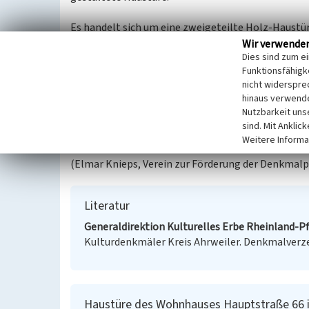
Es handelt sich um eine zweigeteilte Holz-Haustür
Türblätter sind mit geschnitzten Ornamenten vers
Wir verwende
Dies sind zum e
gestaltet. Der Türrahmen ist im Bereich des Oberl
Funktionsfähigke
floralen Elementen reich verziert.
nicht widerspre
hinaus verwende
Kulturdenkmal
Nutzbarkeit uns
Das Objekt „zweigeteilte Tür (an) Hauptstraße 66“
sind. Mit Anklic
Baudenkmal (Denkmalverzeichnis für den Kreis Ahrw
Weitere Informa
(Elmar Knieps, Verein zur Förderung der Denkmalp
Literatur
Generaldirektion Kulturelles Erbe Rheinland-Pfa
Kulturdenkmäler Kreis Ahrweiler. Denkmalverzeich
Haustüre des Wohnhauses Hauptstraße 66 