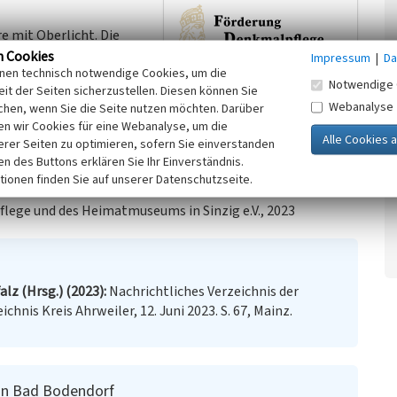
e mit Oberlicht. Die
ehen und farblich
n Cookies
Impressum
|
Da
inen technisch notwendige Cookies, um die
ichts unter anderem mit
Notwendige 
it der Seiten sicherzustellen. Diesen können Sie
Webanalyse
chen, wenn Sie die Seite nutzen möchten. Darüber
n wir Cookies für eine Webanalyse, um die
erer Seiten zu optimieren, sofern Sie einverstanden
 in Sinzig-Bad Bodendorf ist ein eingetragenes
ken des Buttons erklären Sie Ihr Einverständnis.
eiler 2022, S. 67).
tionen finden Sie auf unserer Datenschutzseite.
flege und des Heimatmuseums in Sinzig e.V., 2023
lz (Hrsg.) (2023)
Nachrichtliches Verzeichnis der
nis Kreis Ahrweiler, 12. Juni 2023. S. 67, Mainz.
in Bad Bodendorf