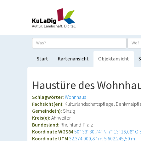
Start
Kartenansicht
Objektansicht
S
Haustüre des Wohnhau
Schlagwörter:
Wohnhaus
Fachsicht(en):
Kulturlandschaftspflege, Denkmalpf
Gemeinde(n):
Sinzig
Kreis(e):
Ahrweiler
Bundesland:
Rheinland-Pfalz
Koordinate WGS84
50° 33′ 30,74″ N: 7° 13′ 16,08″ O
Koordinate UTM
32.374.000,87 m: 5.602.245,50 m