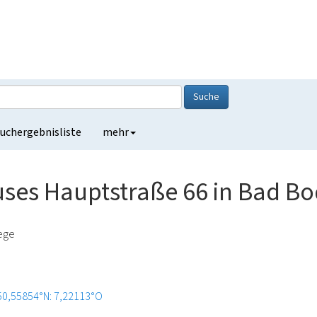
Suche
uchergebnisliste
mehr
ses Hauptstraße 66 in Bad B
lege
50,55854°N: 7,22113°O