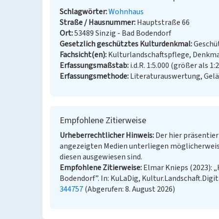
Schlagwörter
Wohnhaus
Straße / Hausnummer
Hauptstraße 66
Ort
53489 Sinzig - Bad Bodendorf
Gesetzlich geschütztes Kulturdenkmal
Geschüt
Fachsicht(en)
Kulturlandschaftspflege, Denkm
Erfassungsmaßstab
i.d.R. 1:5.000 (größer als 1:
Erfassungsmethode
Literaturauswertung, Gel
Empfohlene Zitierweise
Urheberrechtlicher Hinweis
Der hier präsentier
angezeigten Medien unterliegen möglicherweis
diesen ausgewiesen sind.
Empfohlene Zitierweise
Elmar Knieps (2023): 
Bodendorf”. In: KuLaDig, Kultur.Landschaft.Digit
344757
(Abgerufen: 8. August 2026)