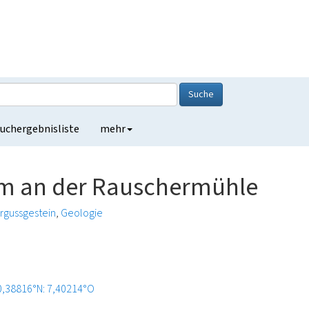
Suche
uchergebnisliste
mehr
um an der Rauschermühle
rgussgestein
Geologie
0,38816°N: 7,40214°O