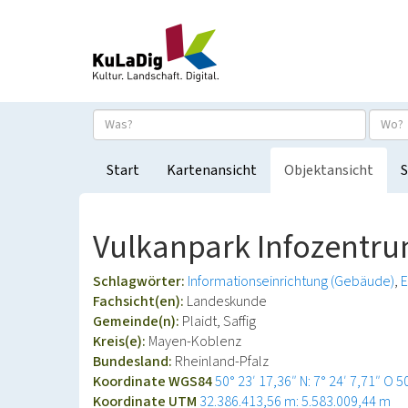
Start
Kartenansicht
Objektansicht
S
Vulkanpark Infozentr
Schlagwörter:
Informationseinrichtung (Gebäude)
E
Fachsicht(en):
Landeskunde
Gemeinde(n):
Plaidt, Saffig
Kreis(e):
Mayen-Koblenz
Bundesland:
Rheinland-Pfalz
Koordinate WGS84
50° 23′ 17,36″ N: 7° 24′ 7,71″ O
5
Koordinate UTM
32.386.413,56 m: 5.583.009,44 m