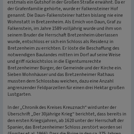
erstmals ein Gutshof in der Großen Straße erwähnt. Da er
der Grafenfamilie gehörte, wurde er Falkensteiner Hof
genannt. Die Daun-Falkensteiner hatten bislang nie eine
Wohnstatt in Bretzenheim. Als Emich von Daun, Graf zu
Falkenstein, im Jahre 1589 volljährig wurde und ihm von
seinem Bruder die Herrschaft Bretzenheim überlassen
wurde, entschloss er sich ein Schloss als Residenz in
Bretzenheim zu errichten. Er löste die Beschaffung des
notwendigen Baulandes mitten im Dorf auf seine Weise
und griff rücksichtslos in die Eigentumsrechte
Bretzenheimer Bürger, der Gemeinde und der Kirche ein.
Sieben Wohnhäuser und das Bretzenheimer Rathaus
mussten dem Schlossbau weichen, dazu eine Anzahl
angrenzender Feldparzellen für einen drei Hektar großen
Lustgarten.
In der „Chronik des Kreises Kreuznach“ wird unter der
Überschrift „Der 30jährige Krieg“ berichtet, dass bereits in
den ersten Kriegsjahren, ab 1620 unter der Herrschaft der
Spanier, das Bretzenheimer Schloss zerstört worden sei
(Forster et al. 1966). Dass die Ruine in den ca. 375 Jahren