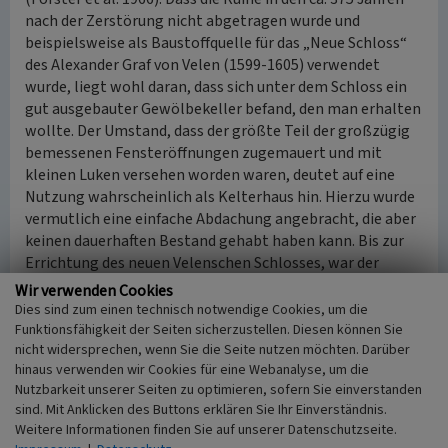
nach der Zerstörung nicht abgetragen wurde und
beispielsweise als Baustoffquelle für das „Neue Schloss“
des Alexander Graf von Velen (1599-1605) verwendet
wurde, liegt wohl daran, dass sich unter dem Schloss ein
gut ausgebauter Gewölbekeller befand, den man erhalten
wollte. Der Umstand, dass der größte Teil der großzügig
bemessenen Fensteröffnungen zugemauert und mit
kleinen Luken versehen worden waren, deutet auf eine
Nutzung wahrscheinlich als Kelterhaus hin. Hierzu wurde
vermutlich eine einfache Abdachung angebracht, die aber
keinen dauerhaften Bestand gehabt haben kann. Bis zur
Errichtung des neuen Velenschen Schlosses, war der
Keller unter der Ruine der einzige innerhalb des
Wir verwenden Cookies
Schlossareals, der zur Lagerung von Wein und
Dies sind zum einen technisch notwendige Cookies, um die
Lebensmitteln geeignet war. Die Kellernutzung und das
Funktionsfähigkeit der Seiten sicherzustellen. Diesen können Sie
nicht widersprechen, wenn Sie die Seite nutzen möchten. Darüber
Kelterhaus werden in einem Bericht vom kurfürstlichen
hinaus verwenden wir Cookies für eine Webanalyse, um die
Bauinspektor Faxlunger an die Bretzenheimische
Nutzbarkeit unserer Seiten zu optimieren, sofern Sie einverstanden
Verwaltung von Reichsgraf Carl August (1769-1823,
sind. Mit Anklicken des Buttons erklären Sie Ihr Einverständnis.
regierte ab 1789) in Mannheim im Oktober 1775 bestätigt.
Weitere Informationen finden Sie auf unserer Datenschutzseite.
Im Jahr 1789 wurde Carl August von Bretzenheim in den