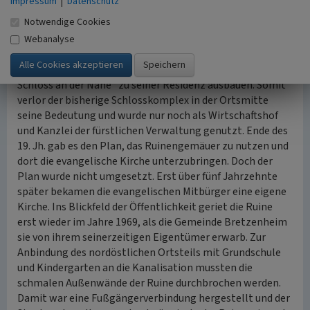
Impressum
|
Datenschutz
Stand eines Reichsfürsten erhoben. Er erwarb spätestens
Notwendige Cookies
ab 1790 das Stockumsche Anwesen (heute Hofgut
Puricelli/von Plettenberg) und die Liegenschaften des
Webanalyse
ehemaligen Disibodenberger Klostergutes in
Bretzenheim. Diese begann er als „Neues hochfürstliches
Schloss an der Nahe“ zu seiner Residenz ausbauen. Somit
verlor der bisherige Schlosskomplex in der Ortsmitte
seine Bedeutung und wurde nur noch als Wirtschaftshof
und Kanzlei der fürstlichen Verwaltung genutzt. Ende des
19. Jh. gab es den Plan, das Ruinengemäuer zu nutzen und
dort die evangelische Kirche unterzubringen. Doch der
Plan wurde nicht umgesetzt. Erst über fünf Jahrzehnte
später bekamen die evangelischen Mitbürger eine eigene
Kirche. Ins Blickfeld der Öffentlichkeit geriet die Ruine
erst wieder im Jahre 1969, als die Gemeinde Bretzenheim
sie von ihrem seinerzeitigen Eigentümer erwarb. Zur
Anbindung des nordöstlichen Ortsteils mit Grundschule
und Kindergarten an die Kanalisation mussten die
schmalen Außenwände der Ruine durchbrochen werden.
Damit war eine Fußgängerverbindung hergestellt und der