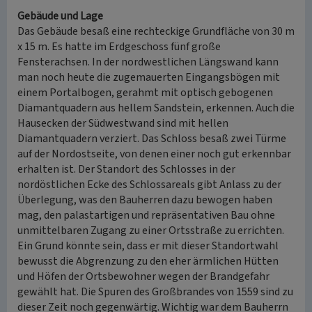
Gebäude und Lage
Das Gebäude besaß eine rechteckige Grundfläche von 30 m
x 15 m. Es hatte im Erdgeschoss fünf große
Fensterachsen. In der nordwestlichen Längswand kann
man noch heute die zugemauerten Eingangsbögen mit
einem Portalbogen, gerahmt mit optisch gebogenen
Diamantquadern aus hellem Sandstein, erkennen. Auch die
Hausecken der Südwestwand sind mit hellen
Diamantquadern verziert. Das Schloss besaß zwei Türme
auf der Nordostseite, von denen einer noch gut erkennbar
erhalten ist. Der Standort des Schlosses in der
nordöstlichen Ecke des Schlossareals gibt Anlass zu der
Überlegung, was den Bauherren dazu bewogen haben
mag, den palastartigen und repräsentativen Bau ohne
unmittelbaren Zugang zu einer Ortsstraße zu errichten.
Ein Grund könnte sein, dass er mit dieser Standortwahl
bewusst die Abgrenzung zu den eher ärmlichen Hütten
und Höfen der Ortsbewohner wegen der Brandgefahr
gewählt hat. Die Spuren des Großbrandes von 1559 sind zu
dieser Zeit noch gegenwärtig. Wichtig war dem Bauherrn