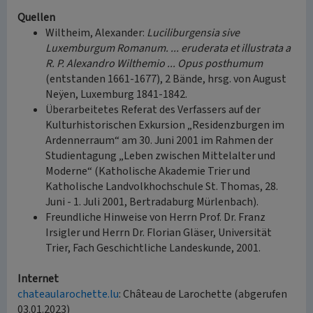
Quellen
Wiltheim, Alexander:
Luciliburgensia sive
Luxemburgum Romanum. ... eruderata et illustrata a
R. P. Alexandro Wilthemio ... Opus posthumum
(entstanden 1661-1677), 2 Bände, hrsg. von August
Neÿen, Luxemburg 1841-1842.
Überarbeitetes Referat des Verfassers auf der
Kulturhistorischen Exkursion „Residenzburgen im
Ardennerraum“ am 30. Juni 2001 im Rahmen der
Studientagung „Leben zwischen Mittelalter und
Moderne“ (Katholische Akademie Trier und
Katholische Landvolkhochschule St. Thomas, 28.
Juni - 1. Juli 2001, Bertradaburg Mürlenbach).
Freundliche Hinweise von Herrn Prof. Dr. Franz
Irsigler und Herrn Dr. Florian Gläser, Universität
Trier, Fach Geschichtliche Landeskunde, 2001.
Internet
chateaularochette.lu
: Château de Larochette (abgerufen
03.01.2023)