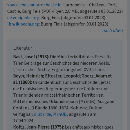
space.chateaularochette.lu
: Larochette - Château-Fort,
Castle, Burg Fels (PDF-Flyer, 2,6 MB, abgerufen 03.01.2023)
de.wikipedia.org
: Burg Fels (abgerufen 03.01.2023)
lb.wikipedia.org
: Buerg Fiels (abgerufen 03.01.2023)
nach oben
Literatur
Bast, Josef (1918)
Die Ministerialität des Erzstifts
Trier. Beiträge zur Geschichte des niederen Adels.
(Trierisches Archiv, Ergänzungsheft XVII.) Trier.
Beyer, Heinrich; Eltester, Leopold; Goerz, Adam et
al. (1860)
Urkundenbuch zur Geschichte der, jetzt
die Preußischen Regierungsbezirke Coblenz und
Trier bildenden mittelrheinischen Territorien.
Mittelrheinisches Urkundenbuch (MrhUB), Ausgabe
Coblenz, 3 Bände 1860-1874. Koblenz. Online
verfügbar:
dilibri.de, MrhUB
, abgerufen am
17.04.2024
Koltz, Jean-Pierre (1975)
Les châteaux historiques