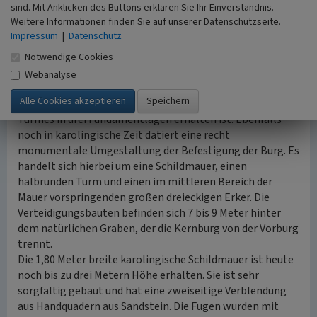
sind. Mit Anklicken des Buttons erklären Sie Ihr Einverständnis.
beschränken muss.
Weitere Informationen finden Sie auf unserer Datenschutzseite.
nach oben
Impressum
|
Datenschutz
Die ersten Bebauungen (9.-12. Jahrhundert)
Notwendige Cookies
Die ersten datierbaren Bauelemente stammen aus der
Webanalyse
Karolingerzeit ab um 751 n. Chr. Es handelt sich um eine
Sperrmauer, von der nur der Ansatz eines halbrunden
Turmes in drei Fundamentlagen erhalten ist. Ebenfalls
noch in karolingische Zeit datiert eine recht
monumentale Umgestaltung der Befestigung der Burg. Es
handelt sich hierbei um eine Schildmauer, einen
halbrunden Turm und einen im mittleren Bereich der
Mauer vorspringenden großen dreieckigen Erker. Die
Verteidigungsbauten befinden sich 7 bis 9 Meter hinter
dem natürlichen Graben, der die Kernburg von der Vorburg
trennt.
Die 1,80 Meter breite karolingische Schildmauer ist heute
noch bis zu drei Metern Höhe erhalten. Sie ist sehr
sorgfältig gebaut und hat eine zweiseitige Verblendung
aus Handquadern aus Sandstein. Die Fugen wurden mit