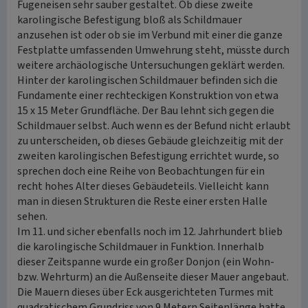
Fugeneisen sehr sauber gestaltet. Ob diese zweite
karolingische Befestigung bloß als Schildmauer
anzusehen ist oder ob sie im Verbund mit einer die ganze
Festplatte umfassenden Umwehrung steht, müsste durch
weitere archäologische Untersuchungen geklärt werden.
Hinter der karolingischen Schildmauer befinden sich die
Fundamente einer rechteckigen Konstruktion von etwa
15 x 15 Meter Grundfläche. Der Bau lehnt sich gegen die
Schildmauer selbst. Auch wenn es der Befund nicht erlaubt
zu unterscheiden, ob dieses Gebäude gleichzeitig mit der
zweiten karolingischen Befestigung errichtet wurde, so
sprechen doch eine Reihe von Beobachtungen für ein
recht hohes Alter dieses Gebäudeteils. Vielleicht kann
man in diesen Strukturen die Reste einer ersten Halle
sehen.
Im 11. und sicher ebenfalls noch im 12. Jahrhundert blieb
die karolingische Schildmauer in Funktion. Innerhalb
dieser Zeitspanne wurde ein großer Donjon (ein Wohn-
bzw. Wehrturm) an die Außenseite dieser Mauer angebaut.
Die Mauern dieses über Eck ausgerichteten Turmes mit
quadratischem Grundriss von 9 Metern Seitenlänge hatte