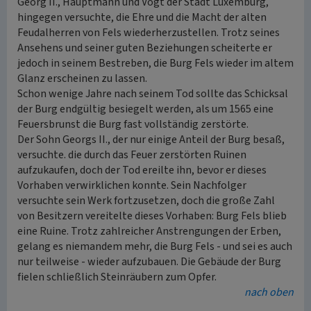
Georg II., Hauptmann und Vogt der Stadt Luxemburg,
hingegen versuchte, die Ehre und die Macht der alten
Feudalherren von Fels wiederherzustellen. Trotz seines
Ansehens und seiner guten Beziehungen scheiterte er
jedoch in seinem Bestreben, die Burg Fels wieder im altem
Glanz erscheinen zu lassen.
Schon wenige Jahre nach seinem Tod sollte das Schicksal
der Burg endgültig besiegelt werden, als um 1565 eine
Feuersbrunst die Burg fast vollständig zerstörte.
Der Sohn Georgs II., der nur einige Anteil der Burg besaß,
versuchte. die durch das Feuer zerstörten Ruinen
aufzukaufen, doch der Tod ereilte ihn, bevor er dieses
Vorhaben verwirklichen konnte. Sein Nachfolger
versuchte sein Werk fortzusetzen, doch die große Zahl
von Besitzern vereitelte dieses Vorhaben: Burg Fels blieb
eine Ruine. Trotz zahlreicher Anstrengungen der Erben,
gelang es niemandem mehr, die Burg Fels - und sei es auch
nur teilweise - wieder aufzubauen. Die Gebäude der Burg
fielen schließlich Steinräubern zum Opfer.
nach oben