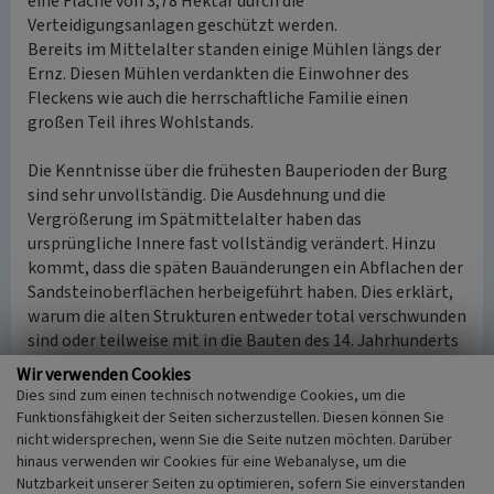
eine Fläche von 3,78 Hektar durch die
Verteidigungsanlagen geschützt werden.
Bereits im Mittelalter standen einige Mühlen längs der
Ernz. Diesen Mühlen verdankten die Einwohner des
Fleckens wie auch die herrschaftliche Familie einen
großen Teil ihres Wohlstands.
Die Kenntnisse über die frühesten Bauperioden der Burg
sind sehr unvollständig. Die Ausdehnung und die
Vergrößerung im Spätmittelalter haben das
ursprüngliche Innere fast vollständig verändert. Hinzu
kommt, dass die späten Bauänderungen ein Abflachen der
Sandsteinoberflächen herbeigeführt haben. Dies erklärt,
warum die alten Strukturen entweder total verschwunden
sind oder teilweise mit in die Bauten des 14. Jahrhunderts
einbezogen wurden.
Wir verwenden Cookies
Für die Vorburg ergeben sich ähnliche Probleme und
Dies sind zum einen technisch notwendige Cookies, um die
Schwierigkeiten. Eine Datierung der einzelnen
Funktionsfähigkeit der Seiten sicherzustellen. Diesen können Sie
Baukonstruktionen dieses Abschnitts der Burg bis heute
nicht widersprechen, wenn Sie die Seite nutzen möchten. Darüber
nicht möglich. Dies führt dazu, dass sich die Beschreibung
hinaus verwenden wir Cookies für eine Webanalyse, um die
Nutzbarkeit unserer Seiten zu optimieren, sofern Sie einverstanden
der Burg im Frühmittelalter auf die Hauptburg