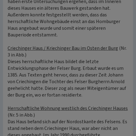
haben erste Untersuchungen ergehen, dass im Inneren
dieses Hauses ein älteres Bauwerk gestanden hat.
Außerdem konnte festgestellt werden, dass das
herrschaftliche Wohngebäude einst an das Homburger
Haus angebaut wurde und somit einer späteren
Bauperiode entstammt.
Criechinger Haus / Kriechinger Bau im Osten der Burg
(Nr.
3 in Abb.)
Dieses herrschaftliche Haus bildet die letzte
Entwicklungsphase der Felser Burg. Erbaut wurde es um
1385. Aus Texten geht hervor, dass zu dieser Zeit Johann
von Criechingen die Tochter des Felser Burgherrn Arnold
geehelicht hatte. Dieser zog als neuer Miteigentümer auf
der Burg ein, wo er fortan residierte.
Herrschaftliche Wohnung westlich des Criechinger Hauses
(Nr. 5 in Abb.)
Das Haus befand sich auf der Nordostkante des Felsens. Es
stand neben dem Criechinger Haus, war aber nicht an
dieses angebaut. Im Jahr 1990 durchgeführte