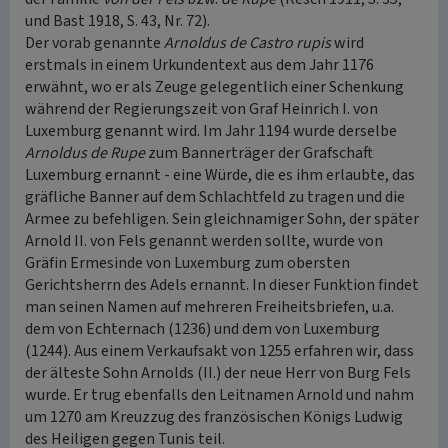
und Bast 1918, S. 43, Nr. 72).
Der vorab genannte
Arnoldus de Castro rupis
wird
erstmals in einem Urkundentext aus dem Jahr 1176
erwähnt, wo er als Zeuge gelegentlich einer Schenkung
während der Regierungszeit von Graf Heinrich I. von
Luxemburg genannt wird. Im Jahr 1194 wurde derselbe
Arnoldus de Rupe
zum Bannerträger der Grafschaft
Luxemburg ernannt - eine Würde, die es ihm erlaubte, das
gräfliche Banner auf dem Schlachtfeld zu tragen und die
Armee zu befehligen. Sein gleichnamiger Sohn, der später
Arnold II. von Fels genannt werden sollte, wurde von
Gräfin Ermesinde von Luxemburg zum obersten
Gerichtsherrn des Adels ernannt. In dieser Funktion findet
man seinen Namen auf mehreren Freiheitsbriefen, u.a.
dem von Echternach (1236) und dem von Luxemburg
(1244). Aus einem Verkaufsakt von 1255 erfahren wir, dass
der älteste Sohn Arnolds (II.) der neue Herr von Burg Fels
wurde. Er trug ebenfalls den Leitnamen Arnold und nahm
um 1270 am Kreuzzug des französischen Königs Ludwig
des Heiligen gegen Tunis teil.