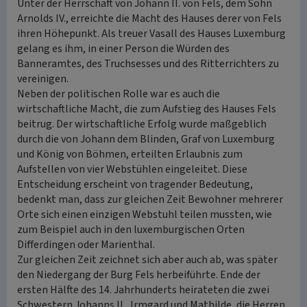
Unter der Herrschaft von Johann II. von Fels, dem Sohn
Arnolds IV., erreichte die Macht des Hauses derer von Fels
ihren Höhepunkt. Als treuer Vasall des Hauses Luxemburg
gelang es ihm, in einer Person die Würden des
Banneramtes, des Truchsesses und des Ritterrichters zu
vereinigen.
Neben der politischen Rolle war es auch die
wirtschaftliche Macht, die zum Aufstieg des Hauses Fels
beitrug. Der wirtschaftliche Erfolg wurde maßgeblich
durch die von Johann dem Blinden, Graf von Luxemburg
und König von Böhmen, erteilten Erlaubnis zum
Aufstellen von vier Webstühlen eingeleitet. Diese
Entscheidung erscheint von tragender Bedeutung,
bedenkt man, dass zur gleichen Zeit Bewohner mehrerer
Orte sich einen einzigen Webstuhl teilen mussten, wie
zum Beispiel auch in den luxemburgischen Orten
Differdingen oder Marienthal.
Zur gleichen Zeit zeichnet sich aber auch ab, was später
den Niedergang der Burg Fels herbeiführte. Ende der
ersten Hälfte des 14. Jahrhunderts heirateten die zwei
Schwestern Johanns II., Irmgard und Mathilde, die Herren