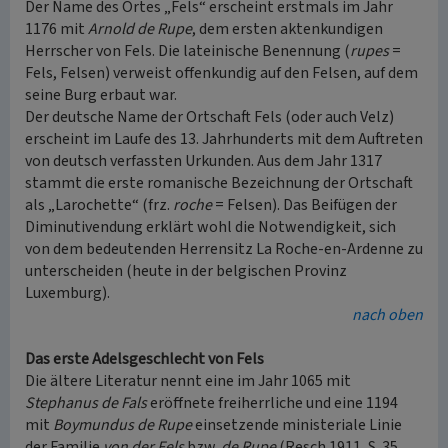
Der Name des Ortes „Fels“ erscheint erstmals im Jahr
1176 mit
Arnold de Rupe
, dem ersten aktenkundigen
Herrscher von Fels. Die lateinische Benennung (
rupes
=
Fels, Felsen) verweist offenkundig auf den Felsen, auf dem
seine Burg erbaut war.
Der deutsche Name der Ortschaft Fels (oder auch Velz)
erscheint im Laufe des 13. Jahrhunderts mit dem Auftreten
von deutsch verfassten Urkunden. Aus dem Jahr 1317
stammt die erste romanische Bezeichnung der Ortschaft
als „Larochette“ (frz.
roche
= Felsen). Das Beifügen der
Diminutivendung erklärt wohl die Notwendigkeit, sich
von dem bedeutenden Herrensitz La Roche-en-Ardenne zu
unterscheiden (heute in der belgischen Provinz
Luxemburg).
nach oben
Das erste Adelsgeschlecht von Fels
Die ältere Literatur nennt eine im Jahr 1065 mit
Stephanus de Fals
eröffnete freiherrliche und eine 1194
mit
Boymundus de Rupe
einsetzende ministeriale Linie
der Familie
von der Fels
bzw.
de Rupe
(Resch 1911, S. 35,