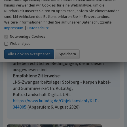
Beginn 1939, Ende 1945
hinaus verwenden wir Cookies für eine Webanalyse, um die
Nutzbarkeit unserer Seiten zu optimieren, sofern Sie einverstanden
sind. Mit Anklicken des Buttons erklären Sie Ihr Einverständnis.
Weitere Informationen finden Sie auf unserer Datenschutzseite.
Impressum
|
Datenschutz
Empfohlene Zitierweise
Notwendige Cookies
Urheberrechtlicher Hinweis
Webanalyse
Der hier präsentierte Inhalt steht unter der freien
Lizenz CC BY 4.0 (Namensnennung). Die angezeigten
Medien unterliegen möglicherweise zusätzlichen
urheberrechtlichen Bedingungen, die an diesen
ausgewiesen sind.
Empfohlene Zitierweise
„NS-Zwangsarbeitslager Stolberg - Kerpen Kabel-
und Gummiwerke”. In: KuLaDig,
Kultur.Landschaft.Digital. URL:
https://www.kuladig.de/Objektansicht/KLD-
344305
(Abgerufen: 6. August 2026)