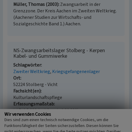
Müller, Thomas (2003)
Zwangsarbeit in der
Grenzzone. Der Kreis Aachen im Zweiten Weltkrieg.
(Aachener Studien zur Wirtschafts- und
Sozialgeschichte Band 1.) Aachen.
NS-Zwangsarbeitslager Stolberg - Kerpen
Kabel- und Gummiwerke
Schlagwörter
Zweiter Weltkrieg
Kriegsgefangenenlager
Ort
52224 Stolberg - Vicht
Fachsicht(en)
Kulturlandschaftspflege
Erfassungsmaßstab
i.d.R. 1:5.000 (größer als 1:20.000)
Wir verwenden Cookies
Erfassungsmethode
Dies sind zum einen technisch notwendige Cookies, um die
Literaturauswertung
Funktionsfähigkeit der Seiten sicherzustellen. Diesen können Sie
Historischer Zeitraum
nicht widersprechen, wenn Sie die Seite nutzen möchten. Darüber