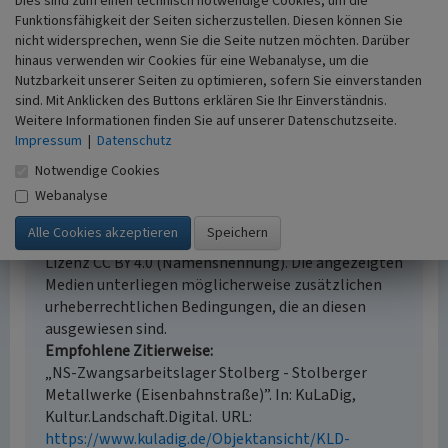
Dies sind zum einen technisch notwendige Cookies, um die
i.d.R. 1:5.000 (größer als 1:20.000)
Funktionsfähigkeit der Seiten sicherzustellen. Diesen können Sie
Erfassungsmethode
nicht widersprechen, wenn Sie die Seite nutzen möchten. Darüber
Literaturauswertung
hinaus verwenden wir Cookies für eine Webanalyse, um die
Historischer Zeitraum
Nutzbarkeit unserer Seiten zu optimieren, sofern Sie einverstanden
Beginn 1939, Ende 1945
sind. Mit Anklicken des Buttons erklären Sie Ihr Einverständnis.
Weitere Informationen finden Sie auf unserer Datenschutzseite.
Impressum
|
Datenschutz
Notwendige Cookies
Empfohlene Zitierweise
Webanalyse
Urheberrechtlicher Hinweis
Der hier präsentierte Inhalt steht unter der freien
Lizenz CC BY 4.0 (Namensnennung). Die angezeigten
Medien unterliegen möglicherweise zusätzlichen
urheberrechtlichen Bedingungen, die an diesen
ausgewiesen sind.
Empfohlene Zitierweise
„NS-Zwangsarbeitslager Stolberg - Stolberger
Metallwerke (Eisenbahnstraße)”. In: KuLaDig,
Kultur.Landschaft.Digital. URL:
https://www.kuladig.de/Objektansicht/KLD-