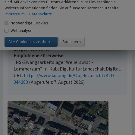
sind. Mit Anklicken des Buttons erklären Sie Ihr Einverständnis.
Empfohlene Zitierweise
Weitere Informationen finden Sie auf unserer Datenschutzseite.
Impressum
|
Datenschutz
Urheberrechtlicher Hinweis
Der hier präsentierte Inhalt steht unter der freien
Notwendige Cookies
Lizenz CC BY 4.0 (Namensnennung). Die angezeigten
Webanalyse
Medien unterliegen möglicherweise zusätzlichen
urheberrechtlichen Bedingungen, die an diesen
ausgewiesen sind.
Empfohlene Zitierweise
„NS-Zwangsarbeitslager Weilerswist -
Lommersum”. In: KuLaDig, Kultur.Landschaft.Digital.
URL:
https://www.kuladig.de/Objektansicht/KLD-
344283
(Abgerufen: 7. August 2026)