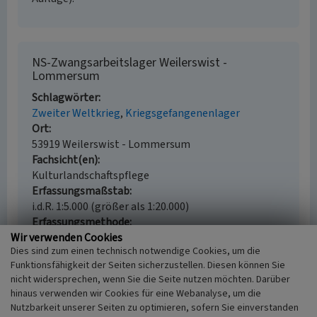
NS-Zwangsarbeitslager Weilerswist -
Lommersum
Schlagwörter
Zweiter Weltkrieg
Kriegsgefangenenlager
Ort
53919 Weilerswist - Lommersum
Fachsicht(en)
Kulturlandschaftspflege
Erfassungsmaßstab
i.d.R. 1:5.000 (größer als 1:20.000)
Erfassungsmethode
Wir verwenden Cookies
Literaturauswertung
Dies sind zum einen technisch notwendige Cookies, um die
Historischer Zeitraum
Funktionsfähigkeit der Seiten sicherzustellen. Diesen können Sie
Beginn 1939, Ende 1945
nicht widersprechen, wenn Sie die Seite nutzen möchten. Darüber
hinaus verwenden wir Cookies für eine Webanalyse, um die
Nutzbarkeit unserer Seiten zu optimieren, sofern Sie einverstanden