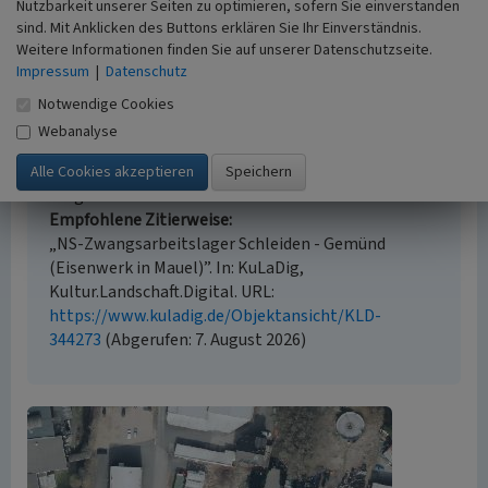
Nutzbarkeit unserer Seiten zu optimieren, sofern Sie einverstanden
sind. Mit Anklicken des Buttons erklären Sie Ihr Einverständnis.
Empfohlene Zitierweise
Weitere Informationen finden Sie auf unserer Datenschutzseite.
Impressum
|
Datenschutz
Urheberrechtlicher Hinweis
Der hier präsentierte Inhalt steht unter der freien
Notwendige Cookies
Lizenz CC BY 4.0 (Namensnennung). Die angezeigten
Webanalyse
Medien unterliegen möglicherweise zusätzlichen
urheberrechtlichen Bedingungen, die an diesen
ausgewiesen sind.
Empfohlene Zitierweise
„NS-Zwangsarbeitslager Schleiden - Gemünd
(Eisenwerk in Mauel)”. In: KuLaDig,
Kultur.Landschaft.Digital. URL:
https://www.kuladig.de/Objektansicht/KLD-
344273
(Abgerufen: 7. August 2026)