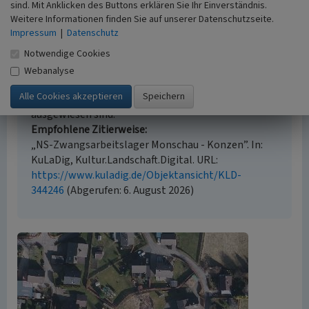
sind. Mit Anklicken des Buttons erklären Sie Ihr Einverständnis.
Empfohlene Zitierweise
Weitere Informationen finden Sie auf unserer Datenschutzseite.
Impressum
|
Datenschutz
Urheberrechtlicher Hinweis
Der hier präsentierte Inhalt steht unter der freien
Notwendige Cookies
Lizenz CC BY 4.0 (Namensnennung). Die angezeigten
Webanalyse
Medien unterliegen möglicherweise zusätzlichen
urheberrechtlichen Bedingungen, die an diesen
ausgewiesen sind.
Empfohlene Zitierweise
„NS-Zwangsarbeitslager Monschau - Konzen”. In:
KuLaDig, Kultur.Landschaft.Digital. URL:
https://www.kuladig.de/Objektansicht/KLD-
344246
(Abgerufen: 6. August 2026)