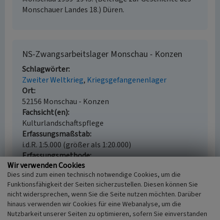
Monschauer Landes 18.) Düren.
NS-Zwangsarbeitslager Monschau - Konzen
Schlagwörter
Zweiter Weltkrieg
Kriegsgefangenenlager
Ort
52156 Monschau - Konzen
Fachsicht(en)
Kulturlandschaftspflege
Erfassungsmaßstab
i.d.R. 1:5.000 (größer als 1:20.000)
Erfassungsmethode
Wir verwenden Cookies
Literaturauswertung
Dies sind zum einen technisch notwendige Cookies, um die
Historischer Zeitraum
Funktionsfähigkeit der Seiten sicherzustellen. Diesen können Sie
Beginn 1939, Ende 1945
nicht widersprechen, wenn Sie die Seite nutzen möchten. Darüber
hinaus verwenden wir Cookies für eine Webanalyse, um die
Nutzbarkeit unserer Seiten zu optimieren, sofern Sie einverstanden