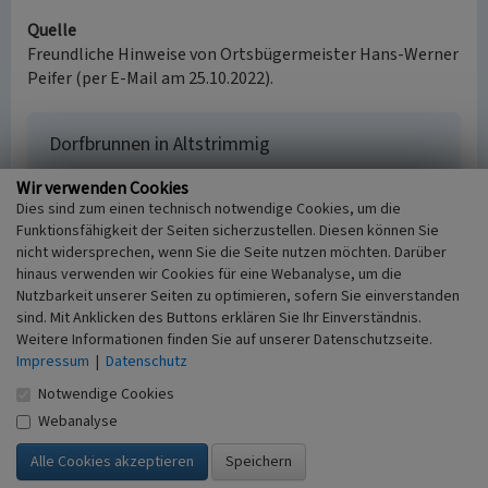
Quelle
Freundliche Hinweise von Ortsbügermeister Hans-Werner
Peifer (per E-Mail am 25.10.2022).
Dorfbrunnen in Altstrimmig
Schlagwörter
Wir verwenden Cookies
Brunnenfigur
Brunnen
Dies sind zum einen technisch notwendige Cookies, um die
Straße / Hausnummer
Funktionsfähigkeit der Seiten sicherzustellen. Diesen können Sie
Kirchstraße
nicht widersprechen, wenn Sie die Seite nutzen möchten. Darüber
Ort
hinaus verwenden wir Cookies für eine Webanalyse, um die
Nutzbarkeit unserer Seiten zu optimieren, sofern Sie einverstanden
56858 Altstrimmig
sind. Mit Anklicken des Buttons erklären Sie Ihr Einverständnis.
Gesetzlich geschütztes Kulturdenkmal
Weitere Informationen finden Sie auf unserer Datenschutzseite.
Kein
Impressum
|
Datenschutz
Fachsicht(en)
Kulturlandschaftspflege
Notwendige Cookies
Erfassungsmaßstab
Webanalyse
i.d.R. 1:5.000 (größer als 1:20.000)
Erfassungsmethode