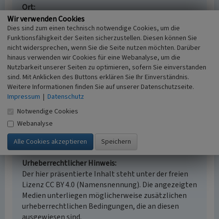
Ort
52134 Herzogenrath
Wir verwenden Cookies
Dies sind zum einen technisch notwendige Cookies, um die
Fachsicht(en)
Funktionsfähigkeit der Seiten sicherzustellen. Diesen können Sie
Kulturlandschaftspflege
nicht widersprechen, wenn Sie die Seite nutzen möchten. Darüber
Erfassungsmaßstab
hinaus verwenden wir Cookies für eine Webanalyse, um die
i.d.R. 1:5.000 (größer als 1:20.000)
Nutzbarkeit unserer Seiten zu optimieren, sofern Sie einverstanden
Erfassungsmethode
sind. Mit Anklicken des Buttons erklären Sie Ihr Einverständnis.
Literaturauswertung
Weitere Informationen finden Sie auf unserer Datenschutzseite.
Historischer Zeitraum
Impressum
|
Datenschutz
Beginn 1939, Ende 1945
Notwendige Cookies
Webanalyse
Empfohlene Zitierweise
Urheberrechtlicher Hinweis
Der hier präsentierte Inhalt steht unter der freien
Lizenz CC BY 4.0 (Namensnennung). Die angezeigten
Medien unterliegen möglicherweise zusätzlichen
urheberrechtlichen Bedingungen, die an diesen
ausgewiesen sind.