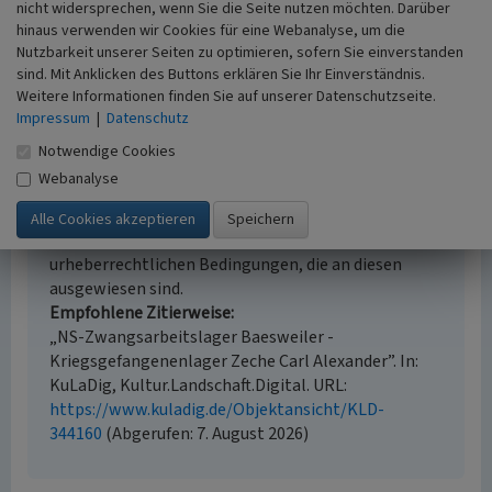
nicht widersprechen, wenn Sie die Seite nutzen möchten. Darüber
Historischer Zeitraum
hinaus verwenden wir Cookies für eine Webanalyse, um die
Beginn 1939, Ende 1945
Nutzbarkeit unserer Seiten zu optimieren, sofern Sie einverstanden
sind. Mit Anklicken des Buttons erklären Sie Ihr Einverständnis.
Weitere Informationen finden Sie auf unserer Datenschutzseite.
Impressum
|
Datenschutz
Empfohlene Zitierweise
Notwendige Cookies
Urheberrechtlicher Hinweis
Webanalyse
Der hier präsentierte Inhalt steht unter der freien
Lizenz CC BY 4.0 (Namensnennung). Die angezeigten
Medien unterliegen möglicherweise zusätzlichen
urheberrechtlichen Bedingungen, die an diesen
ausgewiesen sind.
Empfohlene Zitierweise
„NS-Zwangsarbeitslager Baesweiler -
Kriegsgefangenenlager Zeche Carl Alexander”. In:
KuLaDig, Kultur.Landschaft.Digital. URL:
https://www.kuladig.de/Objektansicht/KLD-
344160
(Abgerufen: 7. August 2026)