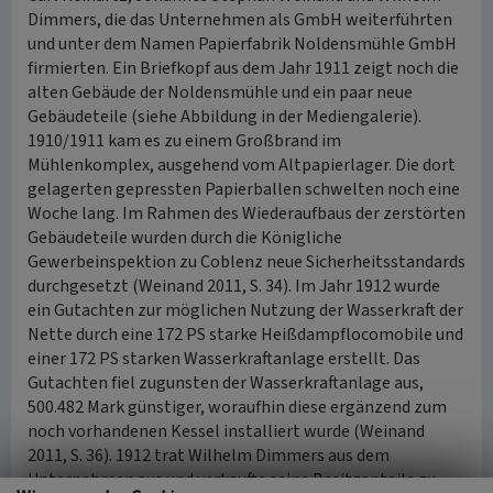
Dimmers, die das Unternehmen als GmbH weiterführten
und unter dem Namen Papierfabrik Noldensmühle GmbH
firmierten. Ein Briefkopf aus dem Jahr 1911 zeigt noch die
alten Gebäude der Noldensmühle und ein paar neue
Gebäudeteile (siehe Abbildung in der Mediengalerie).
1910/1911 kam es zu einem Großbrand im
Mühlenkomplex, ausgehend vom Altpapierlager. Die dort
gelagerten gepressten Papierballen schwelten noch eine
Woche lang. Im Rahmen des Wiederaufbaus der zerstörten
Gebäudeteile wurden durch die Königliche
Gewerbeinspektion zu Coblenz neue Sicherheitsstandards
durchgesetzt (Weinand 2011, S. 34). Im Jahr 1912 wurde
ein Gutachten zur möglichen Nutzung der Wasserkraft der
Nette durch eine 172 PS starke Heißdampflocomobile und
einer 172 PS starken Wasserkraftanlage erstellt. Das
Gutachten fiel zugunsten der Wasserkraftanlage aus,
500.482 Mark günstiger, woraufhin diese ergänzend zum
noch vorhandenen Kessel installiert wurde (Weinand
2011, S. 36). 1912 trat Wilhelm Dimmers aus dem
Unternehmen aus und verkaufte seine Besitzanteile zu