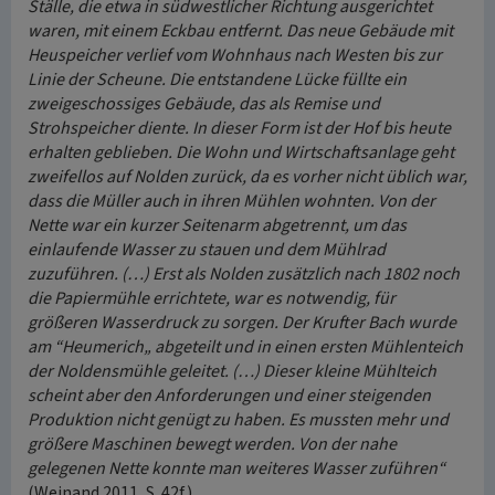
Ställe, die etwa in südwestlicher Richtung ausgerichtet
waren, mit einem Eckbau entfernt. Das neue Gebäude mit
Heuspeicher verlief vom Wohnhaus nach Westen bis zur
Linie der Scheune. Die entstandene Lücke füllte ein
zweigeschossiges Gebäude, das als Remise und
Strohspeicher diente. In dieser Form ist der Hof bis heute
erhalten geblieben. Die Wohn und Wirtschaftsanlage geht
zweifellos auf Nolden zurück, da es vorher nicht üblich war,
dass die Müller auch in ihren Mühlen wohnten. Von der
Nette war ein kurzer Seitenarm abgetrennt, um das
einlaufende Wasser zu stauen und dem Mühlrad
zuzuführen. (…) Erst als Nolden zusätzlich nach 1802 noch
die Papiermühle errichtete, war es notwendig, für
größeren Wasserdruck zu sorgen. Der Krufter Bach wurde
am “Heumerich„ abgeteilt und in einen ersten Mühlenteich
der Noldensmühle geleitet. (…) Dieser kleine Mühlteich
scheint aber den Anforderungen und einer steigenden
Produktion nicht genügt zu haben. Es mussten mehr und
größere Maschinen bewegt werden. Von der nahe
gelegenen Nette konnte man weiteres Wasser zuführen“
(Weinand 2011, S. 42f.).