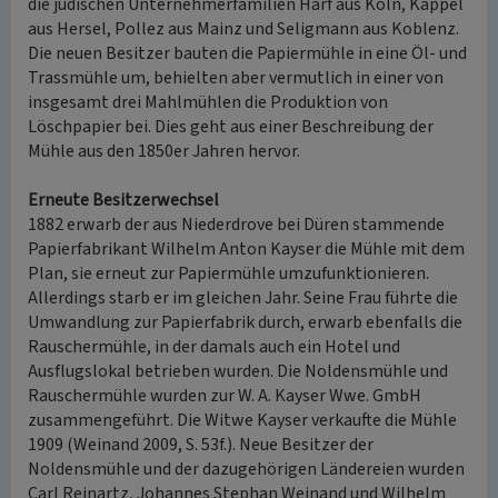
die jüdischen Unternehmerfamilien Harf aus Köln, Kappel
aus Hersel, Pollez aus Mainz und Seligmann aus Koblenz.
Die neuen Besitzer bauten die Papiermühle in eine Öl- und
Trassmühle um, behielten aber vermutlich in einer von
insgesamt drei Mahlmühlen die Produktion von
Löschpapier bei. Dies geht aus einer Beschreibung der
Mühle aus den 1850er Jahren hervor.
Erneute Besitzerwechsel
1882 erwarb der aus Niederdrove bei Düren stammende
Papierfabrikant Wilhelm Anton Kayser die Mühle mit dem
Plan, sie erneut zur Papiermühle umzufunktionieren.
Allerdings starb er im gleichen Jahr. Seine Frau führte die
Umwandlung zur Papierfabrik durch, erwarb ebenfalls die
Rauschermühle, in der damals auch ein Hotel und
Ausflugslokal betrieben wurden. Die Noldensmühle und
Rauschermühle wurden zur W. A. Kayser Wwe. GmbH
zusammengeführt. Die Witwe Kayser verkaufte die Mühle
1909 (Weinand 2009, S. 53f.). Neue Besitzer der
Noldensmühle und der dazugehörigen Ländereien wurden
Carl Reinartz, Johannes Stephan Weinand und Wilhelm