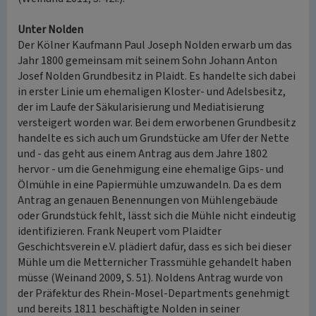
Unter Nolden
Der Kölner Kaufmann Paul Joseph Nolden erwarb um das
Jahr 1800 gemeinsam mit seinem Sohn Johann Anton
Josef Nolden Grundbesitz in Plaidt. Es handelte sich dabei
in erster Linie um ehemaligen Kloster- und Adelsbesitz,
der im Laufe der Säkularisierung und Mediatisierung
versteigert worden war. Bei dem erworbenen Grundbesitz
handelte es sich auch um Grundstücke am Ufer der Nette
und - das geht aus einem Antrag aus dem Jahre 1802
hervor - um die Genehmigung eine ehemalige Gips- und
Ölmühle in eine Papiermühle umzuwandeln. Da es dem
Antrag an genauen Benennungen von Mühlengebäude
oder Grundstück fehlt, lässt sich die Mühle nicht eindeutig
identifizieren. Frank Neupert vom Plaidter
Geschichtsverein e.V. plädiert dafür, dass es sich bei dieser
Mühle um die Metternicher Trassmühle gehandelt haben
müsse (Weinand 2009, S. 51). Noldens Antrag wurde von
der Präfektur des Rhein-Mosel-Departments genehmigt
und bereits 1811 beschäftigte Nolden in seiner