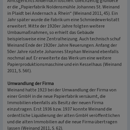
Amtsgerichts Andernach löschen. Gleichzeitig gründete
er die „Papierfabrik Noldensmühle Johannes St. Weinand
in Plaidt bei Andernach a. Rhein“ (Weinand 2011, 45). Ein
Jahr später wurde die Fabrik um eine Schmiedewerkstatt
erweitert. Mitte der 1920er Jahre folgten weitere
Umbaumaßnahmen, so erhielt das Gebäude
beispielsweise eine Zentralheizung. Auch technisch schuf
Weinand Ende der 1920er Jahre Neuerungen. Anfang der
50er Jahre rüstete Johannes Stephan Weinand ebenfalls
nochmal auf. Er erweiterte das Werk um eine weitere
Papierproduktionsmaschine und ein Kesselhaus (Weinand
2011, S. 56f.).
Umwandlung der Firma
Weinand hatte 1923 bei der Umwandlung der Firma von
einer GmbH in die neue Papierfabrik versäumt, die
Immobilien ebenfalls als Besitz der neuen Firma
einzutragen. Erst 1936 bzw. 1937 konnte Weinand die
ordentliche Liquidierung der alten GmbH veröffentlichen
und die alten Immobilien auf die neue Firma übertragen
lassen (Weinand 2011, S. 62).