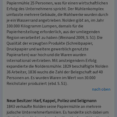
Papiermühle 25 Personen, was für einen wirtschaftlichen
Erfolg des Unternehmens spricht. Der Mühlenkomplex
umfasste mehrere Gebäude, die Mahlwerke wurden durch
je ein Wasserrand angetrieben. Nolden gibt an, im Jahr
100.000 Kilogramm Lumpen, damals für die
Papierherstellung erforderlich, aus der umliegenden
Region verarbeitet zu haben (Weinand 2009, S. 51). Die
Qualität der erzeugten Produkte (Schreibpapier,
Druckpapier und weitere gewerblich genutzte
Papierarten) war hoch und die Waren wurden
international vertrieben. Mit ansteigendem Erfolg
expandierte die Noldensmühle: 1829 beschäftigte Nolden
36 Arbeiter, 1836 wuchs die Zahl der Belegschaft auf 40
Personen an. Es wurden Waren im Wert von 30.000
Reichstaler produziert (ebd. S. 51).
nach oben
Neue Besitzer: Harf, Kappel, Pollez und Seligmann
1843 verkaufte Nolden seine Papiermühle an mehrere
jüdische Unternehmerfamilien. Es handelte sich dabei um