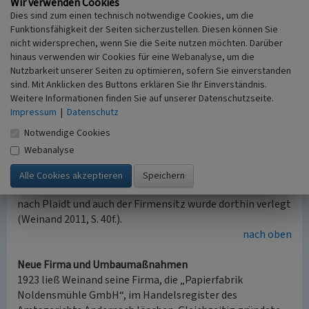
Wir verwenden Cookies
gleichen Teilen an die beiden verbliebenen Partner.
Dies sind zum einen technisch notwendige Cookies, um die
Funktionsfähigkeit der Seiten sicherzustellen. Diesen können Sie
Weinand wird alleiniger Geschäftsführer
nicht widersprechen, wenn Sie die Seite nutzen möchten. Darüber
1915 ernannte das Amtsgericht Andernach Johannes
hinaus verwenden wir Cookies für eine Webanalyse, um die
Stephan Weinand, bis dahin Gesellschafter,
Nutzbarkeit unserer Seiten zu optimieren, sofern Sie einverstanden
übergangsweise zum Geschäftsführer („Ersatz-
sind. Mit Anklicken des Buttons erklären Sie Ihr Einverständnis.
Geschäftsführer“), da der bisherige Geschäftsführer Carl
Weitere Informationen finden Sie auf unserer Datenschutzseite.
Impressum
Reinartz zum Militärdienst eingezogen worden war.
|
Datenschutz
Reinartz erhob Einspruch und es kam zum Rechtsstreit
Notwendige Cookies
vor dem Königlichen Landgericht Koblenz. Letztendlich
Webanalyse
war Weinand 1917 alleiniger Gesellschafter und
Geschäftsführer der Papierfabrik mit einem Stammkapital
von 99.000 Mark. Die Familie Weinand zog von Andernach
nach Plaidt und auch der Firmensitz wurde dorthin verlegt
(Weinand 2011, S. 40f.).
nach oben
Neue Firma und Umbaumaßnahmen
1923 ließ Weinand seine Firma, die „Papierfabrik
Noldensmühle GmbH“, im Handelsregister des