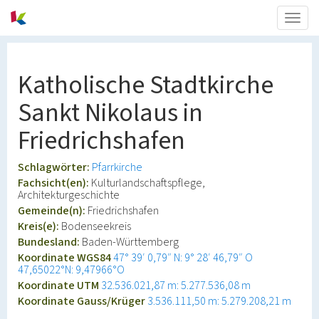
Togg
navig
Katholische Stadtkirche
Sankt Nikolaus in
Friedrichshafen
Schlagwörter:
Pfarrkirche
Fachsicht(en):
Kulturlandschaftspflege,
Architekturgeschichte
Gemeinde(n):
Friedrichshafen
Kreis(e):
Bodenseekreis
Bundesland:
Baden-Württemberg
Koordinate WGS84
47° 39′ 0,79″ N: 9° 28′ 46,79″ O
47,65022°N: 9,47966°O
Koordinate UTM
32.536.021,87 m: 5.277.536,08 m
Koordinate Gauss/Krüger
3.536.111,50 m: 5.279.208,21 m