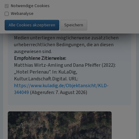
Notwendige Cookies
Empfohlene Zitierweise
Webanalyse
Urheberrechtlicher Hinweis
Der hier präsentierte Inhalt steht unter der freien
Lizenz CC BY 4.0 (Namensnennung). Die angezeigten
Medien unterliegen möglicherweise zusätzlichen
urheberrechtlichen Bedingungen, die an diesen
ausgewiesen sind.
Empfohlene Zitierweise
Matthias Wirtz-Amling und Dana Pfeiffer (2022):
„Hotel Perlenau”. In: KuLaDig,
Kultur.Landschaft.Digital. URL:
https://www.kuladig.de/Objektansicht/KLD-
344049
(Abgerufen: 7. August 2026)