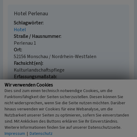
Hotel Perlenau
Schlagwörter
Hotel
Straße / Hausnummer
Perlenau 1
Ort
52156 Monschau / Nordrhein-Westfalen
Fachsicht(en)
Kulturlandschaftspflege
Erfassungsmaßstab
i.d.R. 1:5.000 (größer als 1:20.000)
Wir verwenden Cookies
Erfassungsmethode
Dies sind zum einen technisch notwendige Cookies, um die
Geländebegehung/-kartierung, Vor Ort
Funktionsfähigkeit der Seiten sicherzustellen. Diesen können Sie
nicht widersprechen, wenn Sie die Seite nutzen möchten. Darüber
Dokumentation
hinaus verwenden wir Cookies für eine Webanalyse, um die
Historischer Zeitraum
Nutzbarkeit unserer Seiten zu optimieren, sofern Sie einverstanden
Beginn 1840
sind. Mit Anklicken des Buttons erklären Sie Ihr Einverständnis.
Weitere Informationen finden Sie auf unserer Datenschutzseite.
Impressum
|
Datenschutz