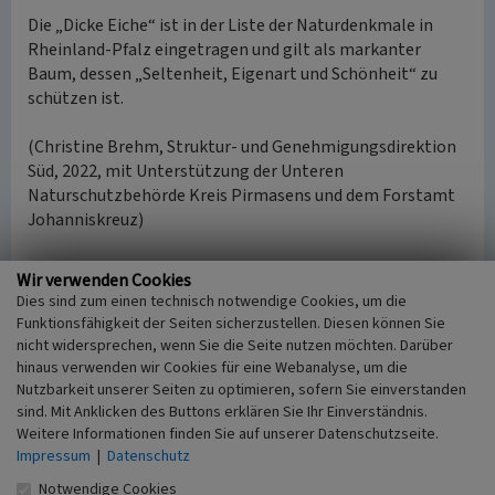
Die „Dicke Eiche“ ist in der Liste der Naturdenkmale in
Rheinland-Pfalz eingetragen und gilt als markanter
Baum, dessen „Seltenheit, Eigenart und Schönheit“ zu
schützen ist.
(Christine Brehm, Struktur- und Genehmigungsdirektion
Süd, 2022, mit Unterstützung der Unteren
Naturschutzbehörde Kreis Pirmasens und dem Forstamt
Johanniskreuz)
Internet
Wir verwenden Cookies
Rechtsverordnung über das Naturdenkmal „Dicke Eiche“
Dies sind zum einen technisch notwendige Cookies, um die
Seite der Ortsgemeinde Steinalben zur „Dicken Eiche“
Funktionsfähigkeit der Seiten sicherzustellen. Diesen können Sie
Wochenblatt: Neue Bänke bei der Dicken Eiche
nicht widersprechen, wenn Sie die Seite nutzen möchten. Darüber
hinaus verwenden wir Cookies für eine Webanalyse, um die
Nutzbarkeit unserer Seiten zu optimieren, sofern Sie einverstanden
Naturdenkmal Dicke Eiche bei Steinalben
sind. Mit Anklicken des Buttons erklären Sie Ihr Einverständnis.
Weitere Informationen finden Sie auf unserer Datenschutzseite.
Schlagwörter
Impressum
|
Datenschutz
Baum
Eiche (Laubbaum)
Naturdenkmal
Stieleiche
Notwendige Cookies
Ort