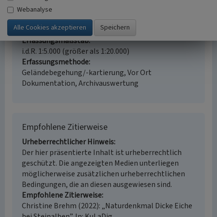
66851 Steinalben
Webanalyse
Fachsicht(en)
Landeskunde, Naturschutz
Erfassungsmaßstab
i.d.R. 1:5.000 (größer als 1:20.000)
Erfassungsmethode
Geländebegehung/-kartierung, Vor Ort
Dokumentation, Archivauswertung
Empfohlene Zitierweise
Urheberrechtlicher Hinweis
Der hier präsentierte Inhalt ist urheberrechtlich
geschützt. Die angezeigten Medien unterliegen
möglicherweise zusätzlichen urheberrechtlichen
Bedingungen, die an diesen ausgewiesen sind.
Empfohlene Zitierweise
Christine Brehm (2022): „Naturdenkmal Dicke Eiche
bei Steinalben”. In: KuLaDig,