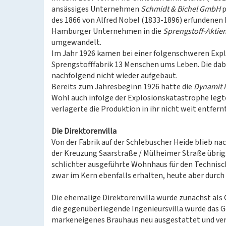
ansässiges Unternehmen
Schmidt & Bichel GmbH
p
des 1866 von Alfred Nobel (1833-1896) erfundenen
Hamburger Unternehmen in die
Sprengstoff-Aktien
umgewandelt.
Im Jahr 1926 kamen bei einer folgenschweren Expl
Sprengstofffabrik 13 Menschen ums Leben. Die dab
nachfolgend nicht wieder aufgebaut.
Bereits zum Jahresbeginn 1926 hatte die
Dynamit 
Wohl auch infolge der Explosionskatastrophe legte
verlagerte die Produktion in ihr nicht weit entfer
Die Direktorenvilla
Von der Fabrik auf der Schlebuscher Heide blieb nac
der Kreuzung Saarstraße / Mülheimer Straße übrig.
schlichter ausgeführte Wohnhaus für den Technisc
zwar im Kern ebenfalls erhalten, heute aber dur
Die ehemalige Direktorenvilla wurde zunächst als
die gegenüberliegende Ingenieursvilla wurde das 
markeneigenes Brauhaus neu ausgestattet und ve