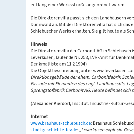
entlang einer Werksstraße angeordnet waren.
Die Direktorenvilla passt sich den Landhäusern v
Dünnwald an. Mit der Direktorenvilla hat sich das
Schlebuscher Werks erhalten. Sie gilt heute als S
Hinweis
Die Direktorenvilla der Carbonit AG in Schlebusch
Leverkusen, laufende Nr. 258, LVR-Amt für Denkmalp
Denkmalliste am 11.2.1994).
Die Objektbeschreibung unter www.leverkusen.co
Direktionsgebäude der ehem. Carbonitfabrik Schl
Fassade mit Elementen des engl. Landhausstils, L
Sprengstoffabrik Carbonit AG. Heute befindet sich hie
(Alexander Kierdorf, Institut. Industrie-Kultur-Ge
Internet
www.brauhaus-schlebusch.de
: Brauhaus Schlebusc
stadtgeschichte-lev.de
:
„Leverkusen explosiv. Gesc