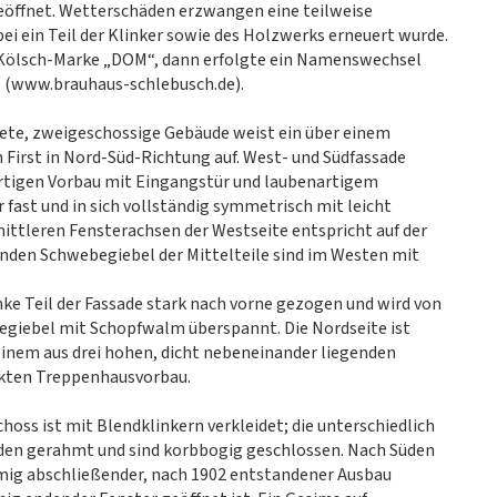
eöffnet. Wetterschäden erzwangen eine teilweise
ei ein Teil der Klinker sowie des Holzwerks erneuert wurde.
e Kölsch-Marke „DOM“, dann erfolgte ein Namenswechsel
 (www.brauhaus-schlebusch.de).
tete, zweigeschossige Gebäude weist ein über einem
irst in Nord-Süd-Richtung auf. West- und Südfassade
artigen Vorbau mit Eingangstür und laubenartigem
fast und in sich vollständig symmetrisch mit leicht
ittleren Fensterachsen der Westseite entspricht auf der
genden Schwebegiebel der Mittelteile sind im Westen mit
inke Teil der Fassade stark nach vorne gezogen und wird von
giebel mit Schopfwalm überspannt. Die Nordseite ist
einem aus drei hohen, dicht nebeneinander liegenden
ckten Treppenhausvorbau.
oss ist mit Blendklinkern verkleidet; die unterschiedlich
den gerahmt und sind korbbogig geschlossen. Nach Süden
mig abschließender, nach 1902 entstandener Ausbau