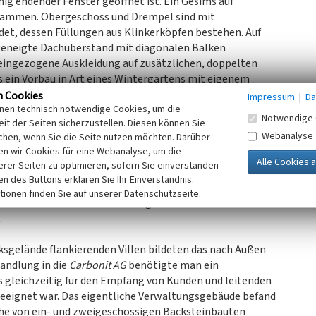
ig endender Fenster geöffnet ist. Ein Gesims auf
sammen. Obergeschoss und Drempel sind mit
t, dessen Füllungen aus Klinkerköpfen bestehen. Auf
 geneigte Dachüberstand mit diagonalen Balken
 eingezogene Auskleidung auf zusätzlichen, doppelten
s ein Vorbau in Art eines Wintergartens mit eigenem
au der Gaststätte weitgehend ersetzt ist.
n Cookies
Impressum
|
Da
inen technisch notwendige Cookies, um die
nach oben
Notwendige 
it der Seiten sicherzustellen. Diesen können Sie
Webanalyse
chen, wenn Sie die Seite nutzen möchten. Darüber
Jahrhunderts dunkel gestrichen, ebenso die Fenster und die
n wir Cookies für eine Webanalyse, um die
. Die Klinkerflächen sind altrosa gestrichen, bis auf die
erer Seiten zu optimieren, sofern Sie einverstanden
t mit roten Tondachziegeln gedeckt.
ken des Buttons erklären Sie Ihr Einverständnis.
m Erdgeschoss nicht mehr erkennbar. Nur das
tionen finden Sie auf unserer Datenschutzseite.
der ist überliefert. Im Obergeschoss ist die
.
sgelände flankierenden Villen bildeten das nach Außen
andlung in die
Carbonit AG
benötigte man ein
s gleichzeitig für den Empfang von Kunden und leitenden
geeignet war. Das eigentliche Verwaltungsgebäude befand
eihe von ein- und zweigeschossigen Backsteinbauten