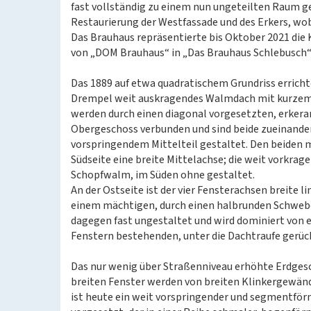
fast vollständig zu einem nun ungeteilten Raum g
Restaurierung der Westfassade und des Erkers, wob
Das Brauhaus repräsentierte bis Oktober 2021 di
von „DOM Brauhaus“ in „Das Brauhaus Schlebusch“
Das 1889 auf etwa quadratischem Grundriss errich
Drempel weit auskragendes Walmdach mit kurzem F
werden durch einen diagonal vorgesetzten, erker
Obergeschoss verbunden und sind beide zueinander 
vorspringendem Mittelteil gestaltet. Den beiden m
Südseite eine breite Mittelachse; die weit vorkra
Schopfwalm, im Süden ohne gestaltet.
An der Ostseite ist der vier Fensterachsen breite l
einem mächtigen, durch einen halbrunden Schwebe
dagegen fast ungestaltet und wird dominiert von 
Fenstern bestehenden, unter die Dachtraufe gerü
Das nur wenig über Straßenniveau erhöhte Erdgesch
breiten Fenster werden von breiten Klinkergewän
ist heute ein weit vorspringender und segmentför