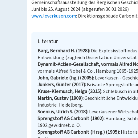
Gemeinschaftsausstellung des Bergischen Geschich
Juni bis 25. August 2024 (abgerufen 30.01.2026)
www.leverkusen.com
: Direktionsgebäude Carbonit
Literatur
Barg, Bernhard H. (1928)
Die Explosivstoffindus
Entwicklung (zugleich Dissertation Universitä
Dynamit-Actien-Gesellschaft, vormals Alfred Nob
vormals Alfred Nobel & Co., Hamburg 1865-192
John, Gabriele (hg.) (2005)
Leverkusen - Geschic
Junkers, Günter (2017)
Brisante Sprengstoffe au
Kruse-Klemusch, Helga (2015)
Schlebusch in al
Martin, Gustav (1909)
Geschichtliche Entwicklu
Industrie. Heidelberg.
Soenius, Ulrich S. (2018)
Leverkusener Wirtschaf
Sprengstoff AG Carbonit (1902)
Hamburg, Schle
1902 gewidmet. o. O.
Sprengstoff AG Carbonit (Hrsg.) (1905)
Historis