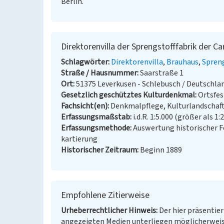
Berlin.
Direktorenvilla der Sprengstofffabrik der Ca
Schlagwörter
Direktorenvilla
Brauhaus
Spreng
Straße / Hausnummer
Saarstraße 1
Ort
51375 Leverkusen - Schlebusch / Deutschla
Gesetzlich geschütztes Kulturdenkmal
Ortsfe
Fachsicht(en)
Denkmalpflege, Kulturlandschaf
Erfassungsmaßstab
i.d.R. 1:5.000 (größer als 1:
Erfassungsmethode
Auswertung historischer 
kartierung
Historischer Zeitraum
Beginn 1889
Empfohlene Zitierweise
Urheberrechtlicher Hinweis
Der hier präsentier
angezeigten Medien unterliegen möglicherweis