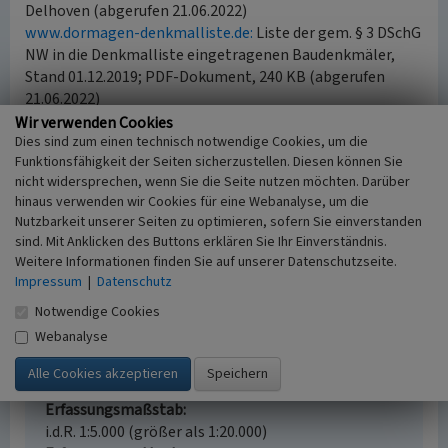
Delhoven (abgerufen 21.06.2022)
www.dormagen-denkmalliste.de:
Liste der gem. § 3 DSchG
NW in die Denkmalliste eingetragenen Baudenkmäler,
Stand 01.12.2019; PDF-Dokument, 240 KB (abgerufen
21.06.2022)
de.wikipedia.org:
Liste der Baudenkmäler in Dormagen
Wir verwenden Cookies
Dies sind zum einen technisch notwendige Cookies, um die
(abgerufen 21.06.2022)
Funktionsfähigkeit der Seiten sicherzustellen. Diesen können Sie
nicht widersprechen, wenn Sie die Seite nutzen möchten. Darüber
Alte Schule in Delhoven
hinaus verwenden wir Cookies für eine Webanalyse, um die
Nutzbarkeit unserer Seiten zu optimieren, sofern Sie einverstanden
Schlagwörter
sind. Mit Anklicken des Buttons erklären Sie Ihr Einverständnis.
Schulgebäude
Weitere Informationen finden Sie auf unserer Datenschutzseite.
Straße / Hausnummer
Impressum
|
Datenschutz
Hauptstraße 48
Notwendige Cookies
Ort
Webanalyse
41540 Dormagen - Delhoven / Nordrhein-Westfalen
Fachsicht(en)
Kulturlandschaftspflege
Erfassungsmaßstab
i.d.R. 1:5.000 (größer als 1:20.000)