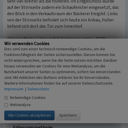
sehr viel breiter als die früheren. Im Erdgeschoss wurde
auf der Stirnseite zudem ein Schaufenster eingesetzt, das
den Blick in den Verkaufsraum der Bäckerei freigibt. Links
von der Stirnseite befindet sich heute ein Anbau, früher
befand sich dort das Tor zum Innenhof.
(Florian Weber, Universität Koblenz-Landau, 2020)
Wir verwenden Cookies
Dies sind zum einen technisch notwendige Cookies, um die
Funktionsfähigkeit der Seiten sicherzustellen. Diesen können Sie
Bäckerei Ringstraße 2 in Helferskirchen
nicht widersprechen, wenn Sie die Seite nutzen möchten. Darüber
Schlagwörter
hinaus verwenden wir Cookies für eine Webanalyse, um die
Bäckerei
Nutzbarkeit unserer Seiten zu optimieren, sofern Sie einverstanden
Straße / Hausnummer
sind. Mit Anklicken des Buttons erklären Sie Ihr Einverständnis.
Weitere Informationen finden Sie auf unserer Datenschutzseite.
Ringstraße 2
Impressum
|
Datenschutz
Ort
56244 Helferskirchen
Notwendige Cookies
Fachsicht(en)
Webanalyse
Landeskunde
Erfassungsmaßstab
i.d.R. 1:5.000 (größer als 1:20.000)
Erfassungsmethode