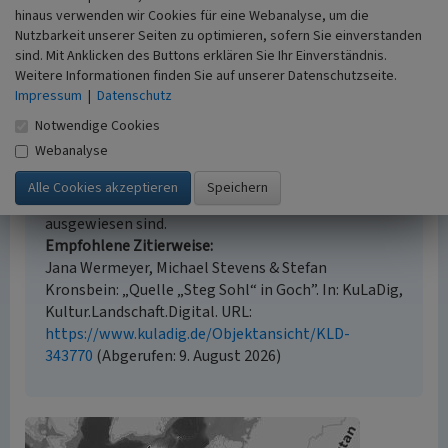
hinaus verwenden wir Cookies für eine Webanalyse, um die
Nutzbarkeit unserer Seiten zu optimieren, sofern Sie einverstanden
sind. Mit Anklicken des Buttons erklären Sie Ihr Einverständnis.
Weitere Informationen finden Sie auf unserer Datenschutzseite.
Empfohlene Zitierweise
Impressum
|
Datenschutz
Urheberrechtlicher Hinweis
Notwendige Cookies
Der hier präsentierte Inhalt steht unter der freien
Webanalyse
Lizenz CC BY 4.0 (Namensnennung). Die angezeigten
Medien unterliegen möglicherweise zusätzlichen
urheberrechtlichen Bedingungen, die an diesen
ausgewiesen sind.
Empfohlene Zitierweise
Jana Wermeyer, Michael Stevens & Stefan
Kronsbein: „Quelle „Steg Sohl“ in Goch”. In: KuLaDig,
Kultur.Landschaft.Digital. URL:
https://www.kuladig.de/Objektansicht/KLD-
343770
(Abgerufen: 9. August 2026)