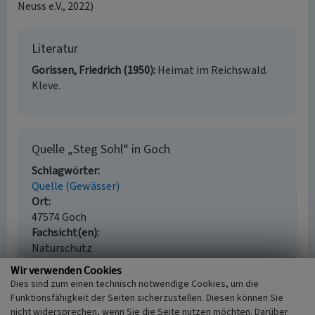
Neuss e.V., 2022)
Literatur
Gorissen, Friedrich (1950)
Heimat im Reichswald.
Kleve.
Quelle „Steg Sohl“ in Goch
Schlagwörter
Quelle (Gewässer)
Ort
47574 Goch
Fachsicht(en)
Naturschutz
Erfassungsmaßstab
Wir verwenden Cookies
i.d.R. 1:5.000 (größer als 1:20.000)
Dies sind zum einen technisch notwendige Cookies, um die
Erfassungsmethode
Funktionsfähigkeit der Seiten sicherzustellen. Diesen können Sie
Literaturauswertung
nicht widersprechen, wenn Sie die Seite nutzen möchten. Darüber