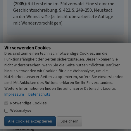
(2005)
Rittersteine im Pfälzerwald. Eine steinerne
Geschichtsschreibung. S. 422. S. 249-250, Neustadt
an der Weinstraße (5. leicht überarbeitete Auflage
mit Wandervorschlägen).
Wir verwenden Cookies
Ritterstein „Eckbach Ursprung“ bei Carlsberg-
Dies sind zum einen technisch notwendige Cookies, um die
Hertlingshausen
Funktionsfähigkeit der Seiten sicherzustellen. Diesen können Sie
Schlagwörter
nicht widersprechen, wenn Sie die Seite nutzen möchten. Darüber
Ritterstein
Gedenkstein
hinaus verwenden wir Cookies für eine Webanalyse, um die
Ort
Nutzbarkeit unserer Seiten zu optimieren, sofern Sie einverstanden
sind. Mit Anklicken des Buttons erklären Sie Ihr Einverständnis.
67316 Carlsberg - Hertlingshausen
Weitere Informationen finden Sie auf unserer Datenschutzseite.
Fachsicht(en)
Impressum
|
Datenschutz
Landeskunde
Erfassungsmaßstab
Notwendige Cookies
i.d.R. 1:5.000 (größer als 1:20.000)
Webanalyse
Erfassungsmethode
Literaturauswertung, Geländebegehung/-
kartierung