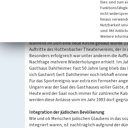
Dies sind zum e
Funktionsfähigke
Veranstaltungen und Vereinsgründungen
nicht widerspre
Das Gasthaus bot in der Vergangenheit einen Vera
hinaus verwende
So fand zum Beispiel das Fest zum ersten Regierung
Nutzbarkeit uns
im Jahr 1892 im Saal statt. Das Sedanfest wurde g
sind. Mit Anklic
Weitere Informa
abgehalten. Zudem fungierte der Saal zwischen den
während im Dorf eine neue Kirche gebaut wurde. Z
Auftritte des Hottenbacher Theatervereins, der in
Besonders erfolgreich war unter anderem die Auffü
Nachfrage mehrere Wiederholungen erhielt. Im Jah
Gasthaus Dahlheimer. Fast 50 Jahre lang blieb das 
sich Gastwirt Gert Dahlheimer noch lebhaft erinner
Für das Sportereignis war extra ein Fernseher ang
Ungarn war der Saal des Gasthauses voller Gäste, d
Heute wird der Saal noch immer für zahlreiche Kab
werden diese Anlässe vom im Jahr 1993 dort gegründ
Integration der jüdischen Bevölkerung
Wie und ob Menschen jüdischen Glaubens in das so
integriert waren, ist nachträglich aufgrund der d