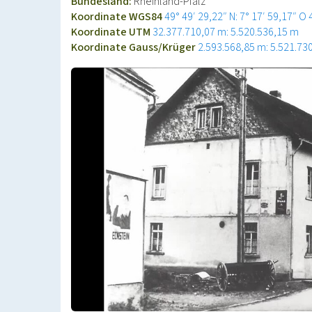
Bundesland:
Rheinland-Pfalz
Koordinate WGS84
49° 49′ 29,22″ N: 7° 17′ 59,17″ O
Koordinate UTM
32.377.710,07 m: 5.520.536,15 m
Koordinate Gauss/Krüger
2.593.568,85 m: 5.521.73