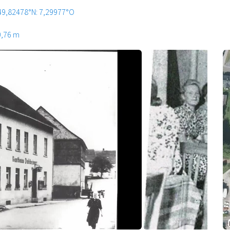
49,82478°N: 7,29977°O
0,76 m