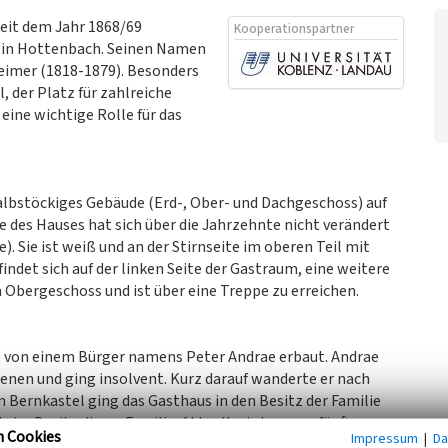
seit dem Jahr 1868/69
Kooperationspartner
16 in Hottenbach. Seinen Namen
heimer (1818-1879). Besonders
, der Platz für zahlreiche
eine wichtige Rolle für das
albstöckiges Gebäude (Erd-, Ober- und Dachgeschoss) auf
e des Hauses hat sich über die Jahrzehnte nicht verändert
). Sie ist weiß und an der Stirnseite im oberen Teil mit
indet sich auf der linken Seite der Gastraum, eine weitere
m Obergeschoss und ist über eine Treppe zu erreichen.
 von einem Bürger namens Peter Andrae erbaut. Andrae
enen und ging insolvent. Kurz darauf wanderte er nach
 Bernkastel ging das Gasthaus in den Besitz der Familie
 im Besitz dieser Familie. Aktuell wird es vom fünften
n Cookies
Impressum
|
Da