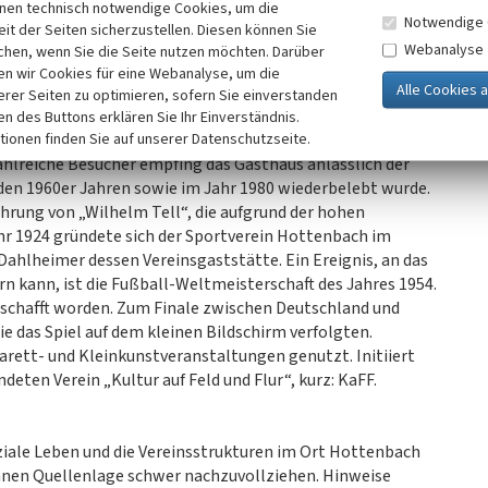
inen technisch notwendige Cookies, um die
Notwendige 
it der Seiten sicherzustellen. Diesen können Sie
Webanalyse
chen, wenn Sie die Seite nutzen möchten. Darüber
nstaltungsort für mehrere patriotische Veranstaltungen.
n wir Cookies für eine Webanalyse, um die
sjahr Kaiser Wilhelms II. im Jahr 1889 oder das Sedanfest
erer Seiten zu optimieren, sofern Sie einverstanden
emeinsam mit Schülern in Form eines Festspieles
ken des Buttons erklären Sie Ihr Einverständnis.
tionen finden Sie auf unserer Datenschutzseite.
 Jahren 1903 und bis 1904 als Stätte für den Gottesdienst,
ahlreiche Besucher empfing das Gasthaus anlässlich der
 den 1960er Jahren sowie im Jahr 1980 wiederbelebt wurde.
hrung von „Wilhelm Tell“, die aufgrund der hohen
r 1924 gründete sich der Sportverein Hottenbach im
Dahlheimer dessen Vereinsgaststätte. Ein Ereignis, an das
n kann, ist die Fußball-Weltmeisterschaft des Jahres 1954.
eschafft worden. Zum Finale zwischen Deutschland und
ie das Spiel auf dem kleinen Bildschirm verfolgten.
arett- und Kleinkunstveranstaltungen genutzt. Initiiert
eten Verein „Kultur auf Feld und Flur“, kurz: KaFF.
ziale Leben und die Vereinsstrukturen im Ort Hottenbach
ünnen Quellenlage schwer nachzuvollziehen. Hinweise