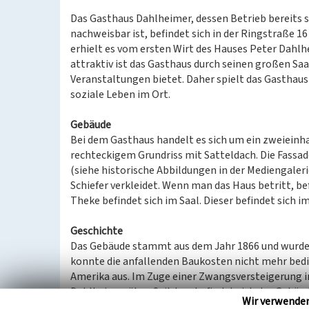
Das Gasthaus Dahlheimer, dessen Betrieb bereits 
nachweisbar ist, befindet sich in der Ringstraße 
erhielt es vom ersten Wirt des Hauses Peter Dahl
attraktiv ist das Gasthaus durch seinen großen Saal
Veranstaltungen bietet. Daher spielt das Gasthaus 
soziale Leben im Ort.
Gebäude
Bei dem Gasthaus handelt es sich um ein zweieinh
rechteckigem Grundriss mit Satteldach. Die Fassad
(siehe historische Abbildungen in der Mediengalerie
Schiefer verkleidet. Wenn man das Haus betritt, bef
Theke befindet sich im Saal. Dieser befindet sich i
Geschichte
Das Gebäude stammt aus dem Jahr 1866 und wurde
konnte die anfallenden Baukosten nicht mehr bedi
Amerika aus. Im Zuge einer Zwangsversteigerung in
Dahlheimer über. Seitdem befindet sich das Gebäude
Wir verwende
Gastwirt aus der Familie Dahlheimer betrieben.