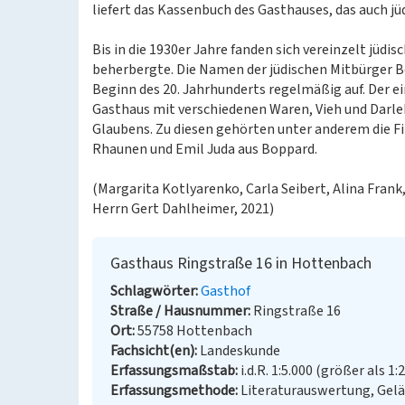
liefert das Kassenbuch des Gasthauses, das auch j
Bis in die 1930er Jahre fanden sich vereinzelt jüdi
beherbergte. Die Namen der jüdischen Mitbürger B
Beginn des 20. Jahrhunderts regelmäßig auf. Der e
Gasthaus mit verschiedenen Waren, Vieh und Darleh
Glaubens. Zu diesen gehörten unter anderem die F
Rhaunen und Emil Juda aus Boppard.
(Margarita Kotlyarenko, Carla Seibert, Alina Frank
Herrn Gert Dahlheimer, 2021)
Gasthaus Ringstraße 16 in Hottenbach
Schlagwörter
Gasthof
Straße / Hausnummer
Ringstraße 16
Ort
55758 Hottenbach
Fachsicht(en)
Landeskunde
Erfassungsmaßstab
i.d.R. 1:5.000 (größer als 1:
Erfassungsmethode
Literaturauswertung, Gel