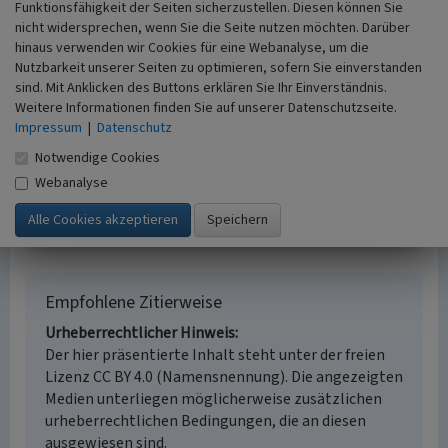
Funktionsfähigkeit der Seiten sicherzustellen. Diesen können Sie
Monschau - Höfen
nicht widersprechen, wenn Sie die Seite nutzen möchten. Darüber
Fachsicht(en)
hinaus verwenden wir Cookies für eine Webanalyse, um die
Kulturlandschaftspflege
Nutzbarkeit unserer Seiten zu optimieren, sofern Sie einverstanden
Erfassungsmaßstab
sind. Mit Anklicken des Buttons erklären Sie Ihr Einverständnis.
i.d.R. 1:5.000 (größer als 1:20.000)
Weitere Informationen finden Sie auf unserer Datenschutzseite.
Erfassungsmethode
Impressum
|
Datenschutz
Geländebegehung/-kartierung,
Notwendige Cookies
Literaturauswertung
Webanalyse
Historischer Zeitraum
Beginn 1953 bis 1956
Empfohlene Zitierweise
Urheberrechtlicher Hinweis
Der hier präsentierte Inhalt steht unter der freien
Lizenz CC BY 4.0 (Namensnennung). Die angezeigten
Medien unterliegen möglicherweise zusätzlichen
urheberrechtlichen Bedingungen, die an diesen
ausgewiesen sind.