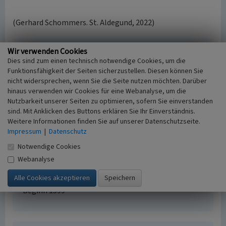
(Gerhard Schommers. St. Aldegund, 2022)
Wir verwenden Cookies
Heiligenhäuschen im Bungert in Sankt Aldegund
Dies sind zum einen technisch notwendige Cookies, um die
Schlagwörter
Funktionsfähigkeit der Seiten sicherzustellen. Diesen können Sie
Kapelle (Bauwerk)
nicht widersprechen, wenn Sie die Seite nutzen möchten. Darüber
Straße / Hausnummer
hinaus verwenden wir Cookies für eine Webanalyse, um die
Nutzbarkeit unserer Seiten zu optimieren, sofern Sie einverstanden
Kosterkammerstraße 40
sind. Mit Anklicken des Buttons erklären Sie Ihr Einverständnis.
Fachsicht(en)
Weitere Informationen finden Sie auf unserer Datenschutzseite.
Landeskunde
Impressum
|
Datenschutz
Erfassungsmaßstab
i.d.R. 1:5.000 (größer als 1:20.000)
Notwendige Cookies
Erfassungsmethode
Webanalyse
mündliche Hinweise Ortsansässiger, Ortskundiger
Historischer Zeitraum
Beginn 1599